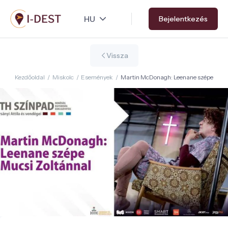
Ugrás
Bejelentkezés
a
tartalomra
Vissza
Kezdőoldal
/
Miskolc
/
Események
/
Martin McDonagh: Leenane szépe