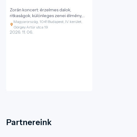
Zorán koncert: érzelmes dalok,
ritkaságok, különleges zenei élmény,
felejthetetlen este minden
Magyarország, 1041 Budapest, IV. kerület,
generációnak
Görgey Artúr utca 19
2026. 11. 06.
Partnereink