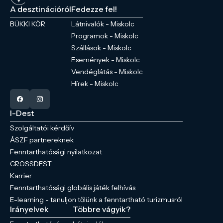
A desztinációról
Fedezze fel!
BÜKKI KÖR
Látnivalók - Miskolc
Programok - Miskolc
Szállások - Miskolc
Események - Miskolc
Vendéglátás - Miskolc
Hírek - Miskolc
I-Dest
Szolgáltatói kérdőív
ÁSZF partnereknek
Fenntarthatósági nyilatkozat
CROSSDEST
Karrier
Fenntarthatósági globális játék felhívás
E-learning - tanuljon tőlünk a fenntartható turizmusról
Irányelvek
Többre vágyik?