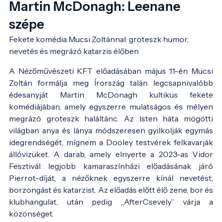
Martin McDonagh: Leenane
szépe
Fekete komédia Mucsi Zoltánnal: groteszk humor, 
nevetés és megrázó katarzis élőben
A Nézőművészeti KFT előadásában május 11-én Mucsi
Zoltán formálja meg Írország talán legcsapnivalóbb
édesanyját Martin McDonagh kultikus fekete
komédiájában, amely egyszerre mulatságos és mélyen
megrázó groteszk haláltánc. Az Isten háta mögötti
világban anya és lánya módszeresen gyilkolják egymás
idegrendségét, mígnem a Dooley testvérek felkavarják
állóvizüket. A darab, amely elnyerte a 2023-as Vidor
Fesztivál legjobb kamaraszínházi előadásának járó
Pierrot-díját, a nézőknek egyszerre kínál nevetést,
borzongást és katarzist. Az előadás előtt élő zene, bor és
klubhangulat, után pedig „AfterCsevely” várja a
közönséget.