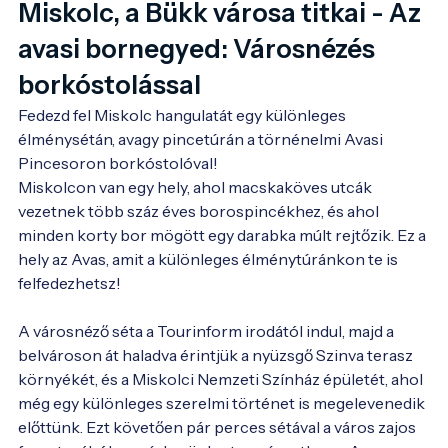
Miskolc, a Bükk városa titkai - Az
avasi bornegyed: Városnézés
borkóstolással
Fedezd fel Miskolc hangulatát egy különleges 
élménysétán, avagy pincetúrán a törnénelmi Avasi 
Pincesoron borkóstolóval!
Miskolcon van egy hely, ahol macskaköves utcák
vezetnek több száz éves borospincékhez, és ahol
minden korty bor mögött egy darabka múlt rejtőzik. Ez a
hely az Avas, amit a különleges élménytúránkon te is
felfedezhetsz!
A városnéző séta a Tourinform irodától indul, majd a
belvároson át haladva érintjük a nyüzsgő Szinva terasz
környékét, és a Miskolci Nemzeti Színház épületét, ahol
még egy különleges szerelmi történet is megelevenedik
előttünk. Ezt követően pár perces sétával a város zajos