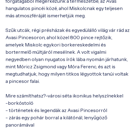
forgatagából megérkezünk a természetbe, az Avas
hangulatos pincéi közé, ahol Miskolcnak egy teljesen
más atmoszféráját ismerhetjük meg.
Szűk utcák, régi présházak és egyedülálló világ vár rád az
Avasi Pincesoron, ahol közel 800 pince rejtőzik,
amelyek Miskolc egykori borkereskedelmi és
bortermelő múltjáról mesélnek. A volt vigalmi
negyedben olyan nyugatos írók lába nyomán járhatunk,
mint Móricz Zsigmond vagy Móra Ferenc, és azt is
megtudhatjuk, hogy milyen titkos légyottok tanúi voltak
a pincesor falai.
Mire számíthatsz?-városi séta ikonikus helyszínekkel
-borkóstoló
- történetek és legendák az Avasi Pincesorról
- zárás egy pohár borral a kilátónál, lenyűgöző
panorámával