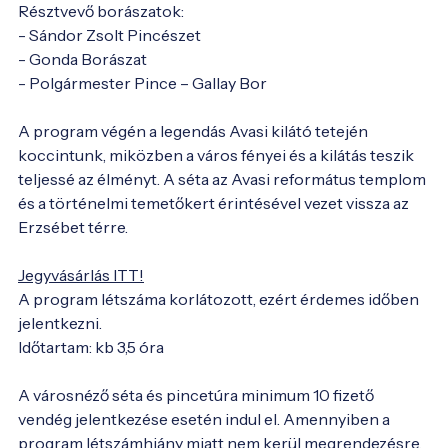
Résztvevő borászatok:
- Sándor Zsolt Pincészet
- Gonda Borászat
- Polgármester Pince – Gallay Bor
A program végén a legendás Avasi kilátó tetején
koccintunk, miközben a város fényei és a kilátás teszik
teljessé az élményt. A séta az Avasi református templom
és a történelmi temetőkert érintésével vezet vissza az
Erzsébet térre.
Jegyvásárlás ITT!
A program létszáma korlátozott, ezért érdemes időben
jelentkezni.
Időtartam: kb 3,5 óra
A városnéző séta és pincetúra minimum 10 fizető
vendég jelentkezése esetén indul el. Amennyiben a
program létszámhiány miatt nem kerül megrendezésre,