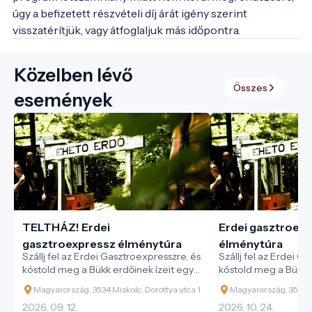
úgy a befizetett részvételi díj árát igény szerint
visszatérítjük, vagy átfoglaljuk más időpontra.
Közelben lévő
Összes
események
TELTHÁZ! Erdei
Erdei gasztroex
gasztroexpressz élménytúra
élménytúra
Szállj fel az Erdei Gasztroexpresszre, és
Szállj fel az Erdei G
kóstold meg a Bükk erdőinek ízeit egy
kóstold meg a Bükk e
különleges vonatos kaland során!
különleges vonatos 
Magyarország, 3534 Miskolc, Dorottya utca 1
Magyarország, 3534 Mi
2026. 09. 12.
2026. 10. 24.