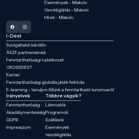
Események - Miskolc
Vendéglátás - Miskolc
Hírek - Miskolc
I-Dest
Szolgáltatói kérdőív
ÁSZF partnereknek
Fenntarthatósági nyilatkozat
CROSSDEST
Karrier
Fenntarthatósági globális játék felhívás
E-learning - tanuljon tőlünk a fenntartható turizmusról
Irányelvek
Többre vágyik?
Fenntarthatóság
Látnivalók
Akadálymentesség
Programok
GDPR
Szállások
Impresszum
Események
Vendéglátás