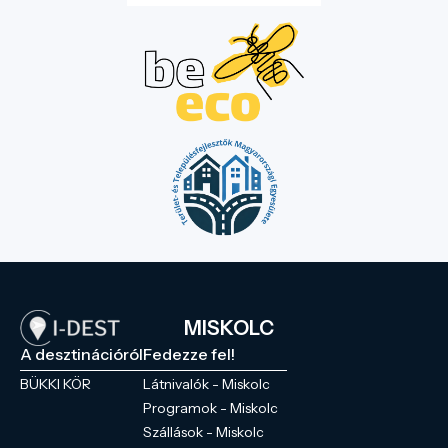
MISKOLC
A desztinációról
Fedezze fel!
BÜKKI KÖR
Látnivalók - Miskolc
Programok - Miskolc
Szállások - Miskolc