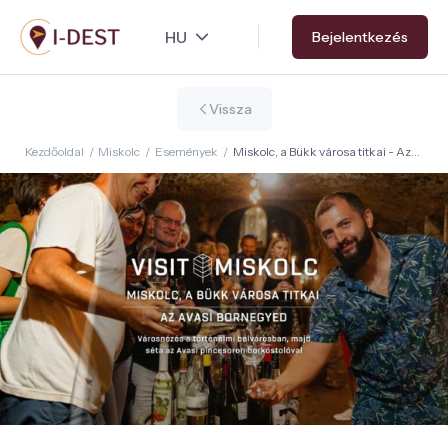
Ugrás
Bejelentkezés
a
tartalomra
Vissza
Kezdőoldal
/
Miskolc
/
Események
/
Miskolc, a Bükk városa titkai - Az
avasi bornegyed: Városnézés
borkóstolással