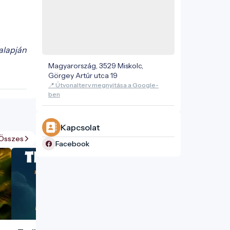
alapján
Magyarország, 3529 Miskolc,
Görgey Artúr utca 19
📍 Útvonalterv megnyitása a Google-
ben
Kapcsolat
Összes
Facebook