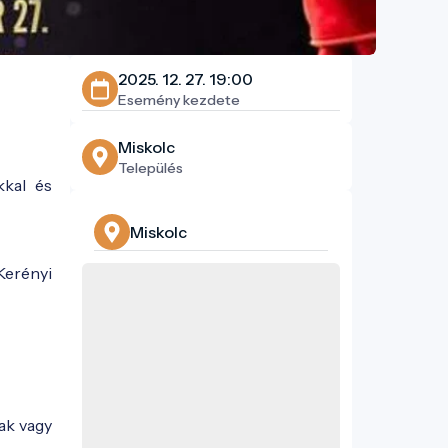
2025. 12. 27. 19:00
Esemény kezdete
Miskolc
Település
kkal és
Miskolc
 Kerényi
ak vagy