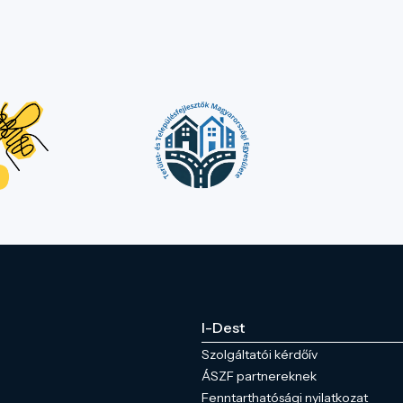
I-Dest
Szolgáltatói kérdőív
ÁSZF partnereknek
Fenntarthatósági nyilatkozat