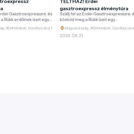
ztroexpressz
TELTHÁZ! Erdei
ra
gasztroexpressz élménytúra
 Erdei Gasztroexpresszre, és
Szállj fel az Erdei Gasztroexpresszre, 
a Bükk erdőinek ízeit egy
kóstold meg a Bükk ízeit egy
onatos kaland során!
különleges vonatos kaland során!
g, 3534 Miskolc, Dorottya utca 1
Magyarország, 3534 Miskolc, Dorottya utca
2026. 08. 21.