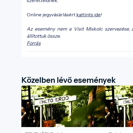
szeretteidnek.
Online jegyvásárlásért
kattints ide
!
Az esemény nem a Visit Miskolc szervezése, 
állítottuk össze.
Forrás
Közelben lévő események