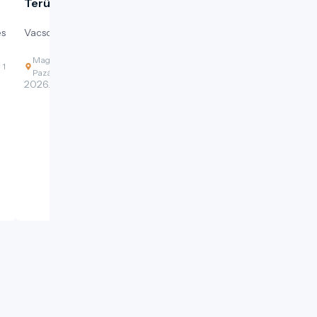
Terülj, terülj...
és
Vacsora a fogyó nap árnyékában.
Magyarország, 3519 Miskolc, Tapolcafürdő,
 1
Pazár István sétány
2026. 08. 12. - 2026. 08. 12.