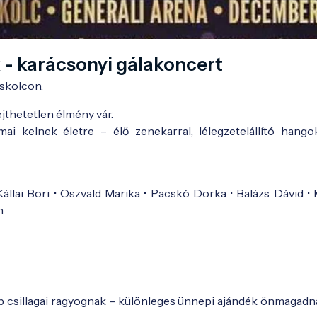
 - karácsonyi gálakoncert
iskolcon.
jthetetlen élmény vár.
i kelnek életre – élő zenekarral, lélegzetelállító hango
Kállai Bori • Oszvald Marika • Pacskó Dorka • Balázs Dávid •
n
bb csillagai ragyognak – különleges ünnepi ajándék önmagadn