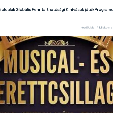
i oldalak
Globális Fenntarthatósági Kihívások játék
Program
Kezdőoldal
/
Miskolc
/