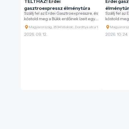
TELTHÁZ! Erdei
Erdei gas
gasztroexpressz élménytúra
élménytú
Szállj fel az Erdei Gasztroexpresszre, és
Szállj fel az
kóstold meg a Bükk erdőinek ízeit egy
kóstold meg 
különleges vonatos kaland során!
különleges v
Magyarország, 3534 Miskolc, Dorottya utca 1
Magyarorszá
2026. 09. 12.
2026. 10. 24.