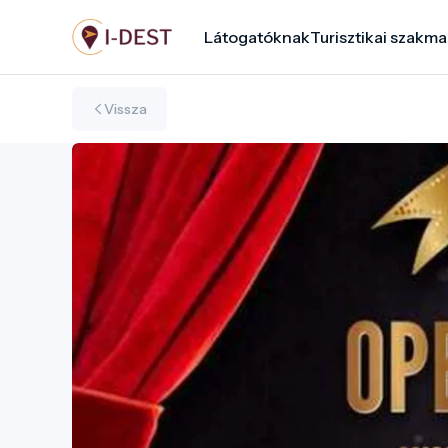
Ugrás
Látogatóknak
Turisztikai szakma
a
tartalomra
Vissza