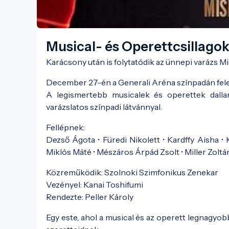
Musical- és Operettcsillagok
Karácsony után is folytatódik az ünnepi varázs M
December 27-én a Generali Aréna színpadán fele
A legismertebb musicalek és operettek dallama
varázslatos színpadi látvánnyal.
Fellépnek:
Dezső Ágota • Füredi Nikolett • Kardffy Aisha • 
Miklós Máté • Mészáros Árpád Zsolt • Miller Zoltá
Közreműködik: Szolnoki Szimfonikus Zenekar
Vezényel: Kanai Toshifumi
Rendezte: Peller Károly
Egy este, ahol a musical és az operett legnagyo