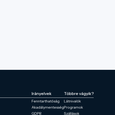
Irányelvek
Többre vágyik?
Fenntarthatóság
Látnivalók
Akadálymentesség
Programok
GDPR
Szállások