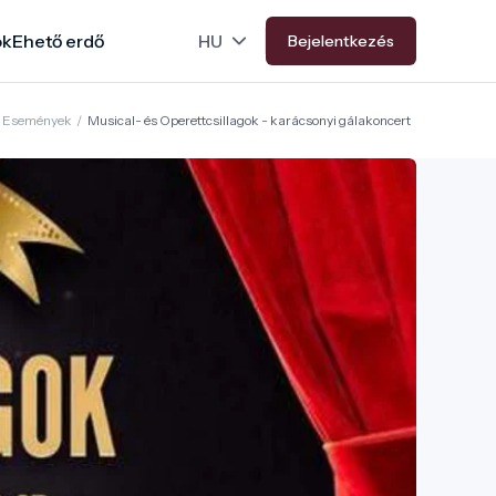
ok
Ehető erdő
Bejelentkezés
Események
/
Musical- és Operettcsillagok - karácsonyi gálakoncert