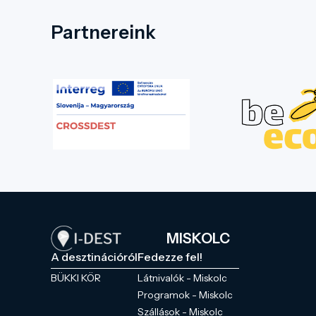
Partnereink
MISKOLC
A desztinációról
Fedezze fel!
BÜKKI KÖR
Látnivalók - Miskolc
Programok - Miskolc
Szállások - Miskolc