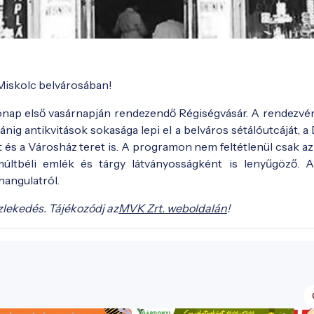
 Miskolc belvárosában!
ónap első vasárnapján rendezendő Régiségvásár. A rendezvén
ánig antikvitások sokasága lepi el a belváros sétálóutcáját, 
 és a Városház teret is. A programon nem feltétlenül csak az 
múltbéli emlék és tárgy látványosságként is lenyűgöző. A
hangulatról.
zlekedés. Tájékozódj az
MVK Zrt. weboldalán
!