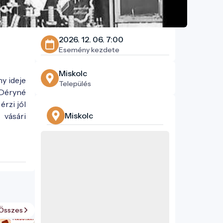
2026. 12. 06. 7:00
Esemény kezdete
Miskolc
y ideje
Település
a Déryné
érzi jól
Miskolc
 vásári
Összes