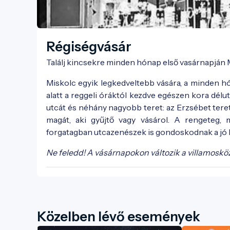
Régiségvásár
Találj kincsekre minden hónap első vasárnapján
Miskolc egyik legkedveltebb vására, a minden h
alatt a reggeli óráktól kezdve egészen kora délut
utcát és néhány nagyobb teret: az Erzsébet teret
magát, aki gyűjtő vagy vásárol. A rengeteg, 
forgatagban utcazenészek is gondoskodnak a jó 
Ne feledd! A vásárnapokon változik a villamoskö
Közelben lévő események