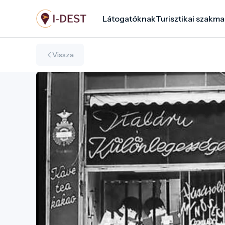
Ugrás
Látogatóknak
Turisztikai szakma
a
tartalomra
Vissza