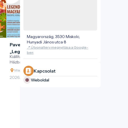
Magyarország, 3530 Miskolc,
Hunyadi János utca 8
Paverpol Hungary csoport
📍 Útvonalterv megnyitása a Google-
„Legendás magyar elmék” című
ben
Kiállításmegnyitó a Vasgyári Közösségi
kiállításának megnyitója
Házban
Magyarország, 3531 Miskolc, Győri kapu 27
Kapcsolat
2026. 09. 16.
Weboldal