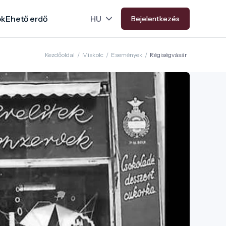
ok
Ehető erdő
Bejelentkezés
Kezdőoldal
/
Miskolc
/
Események
/
Régiségvásár