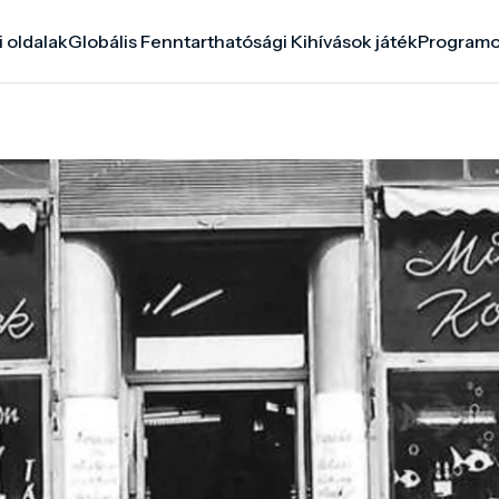
i oldalak
Globális Fenntarthatósági Kihívások játék
Program