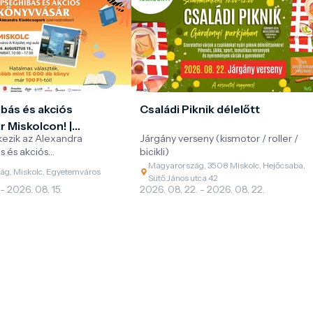
bás és akciós
Családi Piknik délelőtt
 Miskolcon! |
kezik az Alexandra
Járgány verseny (kismotor / roller /
 Kiadócsoport
s és akciós
bicikli)
orozata!
Magyarország, 3508 Miskolc, Hejőcsaba,
g, Miskolc, Egyetemváros
Sütő János utca 42
 - 2026. 08. 15.
2026. 08. 22. - 2026. 08. 22.