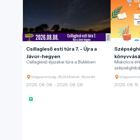
Csillagleső esti túra 7. - Újra a
Szépséghi
Jávor-hegyen
könyvvásár
Csillagleső éjszakai túra a Bükkben
Miskolcra ér
Alexandra
szépséghibá
könyvvásárs
Magyarország, 3526 Miskolc, Búza tér
Magyarorszá
2026. 08. 08. - 2026. 08. 08.
2026. 08. 15.