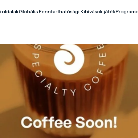
i oldalak
Globális Fenntarthatósági Kihívások játék
Program