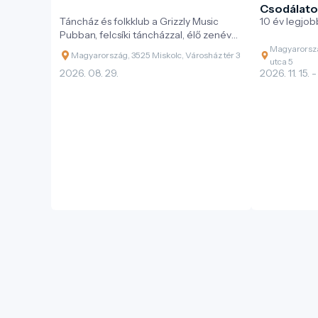
Csodálato
Táncház és folkklub a Grizzly Music
10 év legjobb
Pubban, felcsíki táncházzal, élő zenével
és változatos magyar néptáncokkal.
Magyarorszá
Magyarország, 3525 Miskolc, Városház tér 3
utca 5
2026. 08. 29.
2026. 11. 15. -