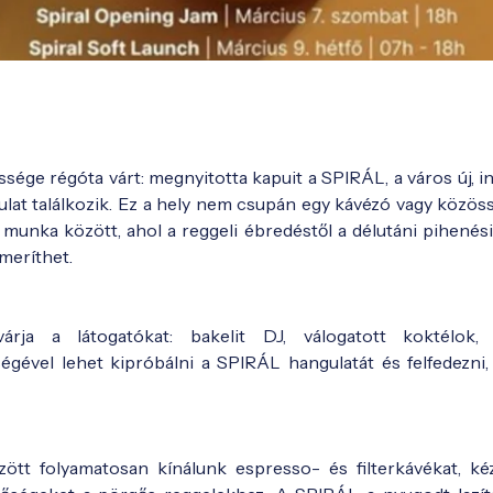
ssége régóta várt: megnyitotta kapuit a SPIRÁL, a város új, i
gulat találkozik. Ez a hely nem csupán egy kávézó vagy közöss
unka között, ahol a reggeli ébredéstől a délutáni pihenési
 meríthet.
rja a látogatókat: bakelit DJ, válogatott koktélok, 
ével lehet kipróbálni a SPIRÁL hangulatát és felfedezni,
zött folyamatosan kínálunk espresso- és filterkávékat, k