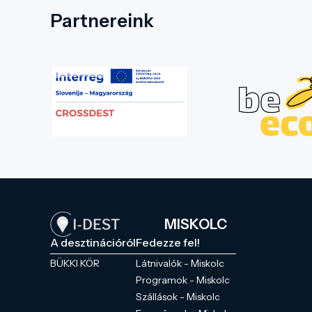
Partnereink
MISKOLC
A desztinációról
Fedezze fel!
BÜKKI KÖR
Látnivalók - Miskolc
Programok - Miskolc
Szállások - Miskolc