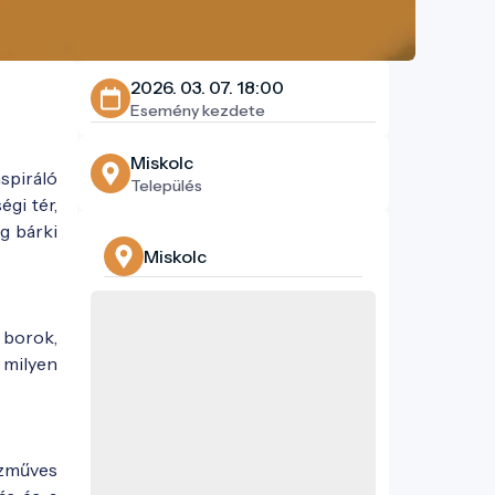
2026. 03. 07. 18:00
Esemény kezdete
Miskolc
nspiráló
Település
égi tér,
g bárki
Miskolc
borok,
 milyen
ézműves