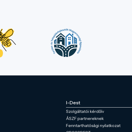
I-Dest
Szolgáltatói kérdőív
ÁSZF partnereknek
Fenntarthatósági nyilatkozat