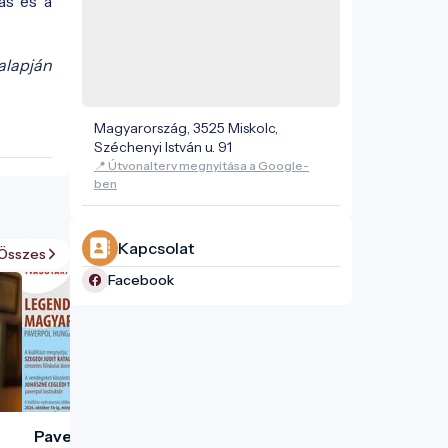
ás és a
alapján
Magyarország, 3525 Miskolc,
Széchenyi István u. 91
📍 Útvonalterv megnyitása a Google-
ben
Kapcsolat
Összes
Facebook
Paverpol Hungary csoport