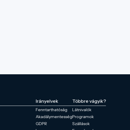
Irányelvek
Többre vágyik?
Fenntarthatóság
Látnivalók
Akadálymentesség
Programok
GDPR
Szállások