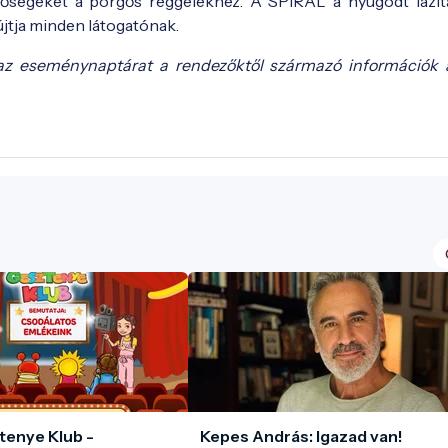
hetőségeket a pörgős reggelekhez. A SPIRÁL a nyugodt lazít
jtja minden látogatónak.
az eseménynaptárat a rendezőktől származó információk 
tenye Klub -
Kepes András: Igazad van!