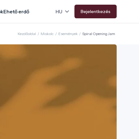
ok
Ehető erdő
Bejelentkezés
Kezdőoldal
/
Miskolc
/
Események
/
Spiral Opening Jam