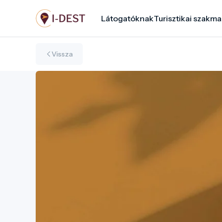
Ugrás
Látogatóknak
Turisztikai szakma
a
tartalomra
Vissza