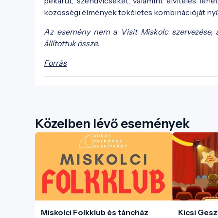
pékárut, szendvicseket, valamint elviteles le
közösségi élmények tökéletes kombinációját nyú
Az esemény nem a Visit Miskolc szervezése, 
állítottuk össze.
Forrás
Közelben lévő események
Miskolci Folkklub és táncház
Kicsi Gesz