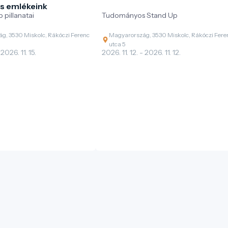
s emlékeink
 pillanatai
Tudományos Stand Up
g, 3530 Miskolc, Rákóczi Ferenc
Magyarország, 3530 Miskolc, Rákóczi Fere
utca 5
 2026. 11. 15.
2026. 11. 12. - 2026. 11. 12.