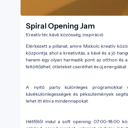
Spiral Opening Jam
Kreatív tér, kávé, közösség, inspiráció
Elérkezett a pillanat, amire Miskolc kreatív közö
központja, ahol a kreativitás, a kávé és a jó han
hanem egy olyan harmadik pont az otthon és a m
feltöltődhet, ötleteket cserélhet és új energiákat
A nyitó party különleges programokkal vá
kávékülönlegességek és péksütemények segítség
lehet itt élni a mindennapokat.
Hétfőtől indul a soft opening: 07:00–18:00 kö