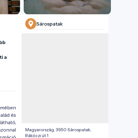
Sárospatak
bb 
 a 
lemében
alád és
átható,
azonnal
Magyarország, 3950 Sárospatak,
Rákóczi út 1
ormáció