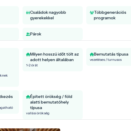
Családok nagyobb
Többgenerációs
gyerekekkel
programok
Párok
Milyen hosszú időt tölt az
Bemutatás típusa
adott helyen általában
vezetéses / turnusos
1-2 órát
őknek
ntkezés
Épített örökség / föld
alatti bemutatóhely
típusa
togatható
vallási örökség