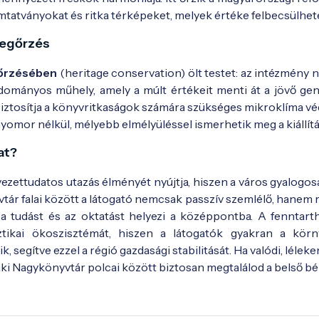
atványokat és ritka térképeket, melyek értéke felbecsülhete
megőrzés
gőrzésében
(heritage conservation) ölt testet: az intézmény 
mányos műhely, amely a múlt értékeit menti át a jövő gen
 biztosítja a könyvritkaságok számára szükséges mikroklíma vé
omor nélkül, mélyebb elmélyüléssel ismerhetik meg a kiállítá
at?
zettudatos utazás élményét nyújtja, hiszen a város gyalogos
vtár falai között a látogató nemcsak passzív szemlélő, hanem
a tudást és az oktatást helyezi a középpontba. A fenntart
ztikai ökoszisztémát, hiszen a látogatók gyakran a körn
, segítve ezzel a régió gazdasági stabilitását. Ha valódi, lélek
taki Nagykönyvtár polcai között biztosan megtalálod a belső b