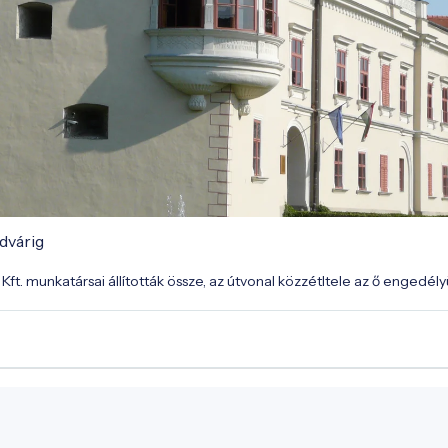
ldvárig
Kft. munkatársai állították össze, az útvonal közzétltele az ő engedél