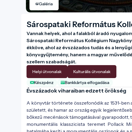
Galéria
Sárospataki Református Kol
Vannak helyek, ahol a falakból áradó nyugalom é
Sárospataki Református Kollégium Nagykönyvt
ékköve, ahol az évszázados tudás és a lenyűgö
könyvgyűjtemény, hanem a magyar művelődéstö
szellem szabadságát.
Helyi útvonalak
Kulturális útvonalak
Készpénz
Bankkártya elfogadása
Évszázadok viharaiban edzett örökség
A könyvtár története összefonódik az 1531-ben a
született, és hamar az ország egyik legjelentős
bőkezű mecénások támogatásával gyarapodott, túl
monumentális klasszicista teremet Pollack Mi
hatalmába keríti a monumentális oszlopok és a m