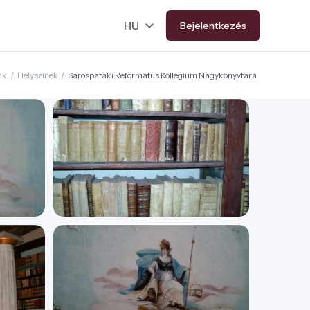
Bejelentkezés
ak
/
Helyszínek
/
Sárospataki Református Kollégium Nagykönyvtára