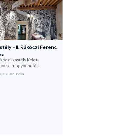
stély - II. Rákóczi Ferenc
za
ákóczi-kastély Kelet-
ban, a magyar határ
 található, és különleges
a, 076 32 Borša
glal el a magyar történelmi
en: itt született II. Rákóczi
felújított reneszánsz kastély
rre történelmi emlékhely,
pont és olyan kirándulási
hol a kultúra és a természet
összekapcsolható egy napos
r többnapos programban.