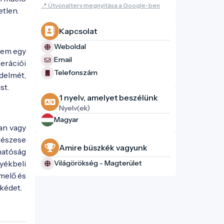
📍 Útvonalterv megnyitása a Google-ben
tlen.
Kapcsolat
Weboldal
nem egy
Email
erációi
Telefonszám
delmét,
st.
1 nyelv, amelyet beszélünk
Nyelv(ek)
Magyar
an vagy
 részese
Amire büszkék vagyunk
hatóság
yékbeli
Világörökség - Magterület
emelő és
ékédet.