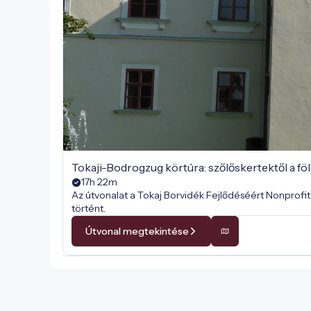
Tokaji-Bodrogzug körtúra: szőlőskertektől a fö
17h 22m
Az útvonalat a Tokaj Borvidék Fejlődéséért Nonprofit 
történt.
Útvonal megtekintése