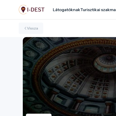
Ugrás
Látogatóknak
Turisztikai szakma
a
tartalomra
Vissza