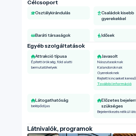
Célcsoport
Osztálykirándulás
Családok kisebb
gyerekekkel
Baráti társaságok
Idősek
Egyéb szolgáltatások
Attrakció típusa
Javasolt
Épített örökség, föld alatti
Nászutasoknak
bemutatóhelyek
Kalandoroknak
Gyerekeknek
Rejtett kincseket keres
További információ
Látogathatóság
Előzetes bejele
szükséges
belépődíjas
Bejelentkezés nélkül lá
Látnivalók, programok