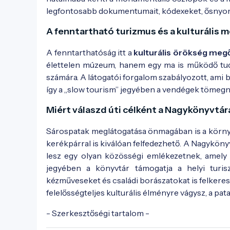
legfontosabb dokumentumait, kódexeket, ősnyomt
A fenntartható turizmus és a kulturális 
A fenntarthatóság itt a
kulturális örökség me
élettelen múzeum, hanem egy ma is működő tudo
számára. A látogatói forgalom szabályozott, ami
így a „slow tourism” jegyében a vendégek tömegny
Miért válaszd úti célként a Nagykönyvtár
Sárospatak meglátogatása önmagában is a környe
kerékpárral is kiválóan felfedezhető. A Nagyköny
lesz egy olyan közösségi emlékezetnek, amely 
jegyében a könyvtár támogatja a helyi turis
kézműveseket és családi borászatokat is felkeresik
felelősségteljes kulturális élményre vágysz, a pa
- Szerkesztőségi tartalom -