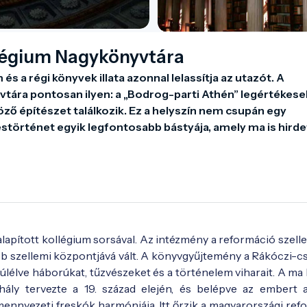
légium Nagykönyvtára
s a régi könyvek illata azonnal lelassítja az utazót. A 
ára pontosan ilyen: a „Bodrog-parti Athén” legértékese
ző építészet találkozik. Ez a helyszín nem csupán egy 
rténet egyik legfontosabb bástyája, amely ma is hirdeti
lapított kollégium sorsával. Az intézmény a reformáció szel
ebb szellemi központjává vált. A könyvgyűjtemény a Rákóczi-cs
élve háborúkat, tűzvészeket és a történelem viharait. A ma l
hály tervezte a 19. század elején, és belépve az embert 
ennyezeti freskók harmóniája. Itt őrzik a magyarországi ref