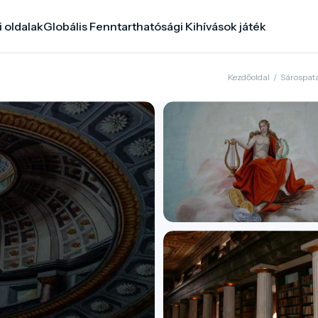
i oldalak
Globális Fenntarthatósági Kihívások játék
Kezdőoldal
/
Sárospat