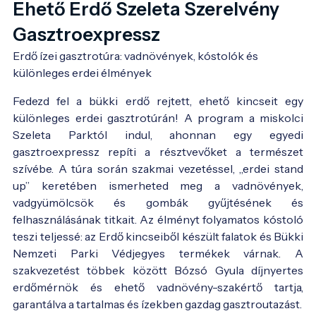
Ehető Erdő Szeleta Szerelvény
Gasztroexpressz
Erdő ízei gasztrotúra: vadnövények, kóstolók és 
különleges erdei élmények
Fedezd fel a bükki erdő rejtett, ehető kincseit egy
különleges erdei gasztrotúrán! A program a miskolci
Szeleta Parktól indul, ahonnan egy egyedi
gasztroexpressz repíti a résztvevőket a természet
szívébe. A túra során szakmai vezetéssel, „erdei stand
up” keretében ismerheted meg a vadnövények,
vadgyümölcsök és gombák gyűjtésének és
felhasználásának titkait. Az élményt folyamatos kóstoló
teszi teljessé: az Erdő kincseiből készült falatok és Bükki
Nemzeti Parki Védjegyes termékek várnak. A
szakvezetést többek között Bózsó Gyula díjnyertes
erdőmérnök és ehető vadnövény-szakértő tartja,
garantálva a tartalmas és ízekben gazdag gasztroutazást.