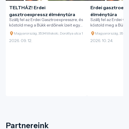
TELTHÁZ! Erdei
Erdei gasztroex
gasztroexpressz élménytúra
élménytúra
Szállj fel az Erdei Gasztroexpresszre, és
Szállj fel az Erdei G
kóstold meg a Bükk erdőinek ízeit egy
kóstold meg a Bükk e
különleges vonatos kaland során!
különleges vonatos 
Magyarország, 3534 Miskolc, Dorottya utca 1
Magyarország, 3534 Mi
2026. 09. 12.
2026. 10. 24.
Partnereink