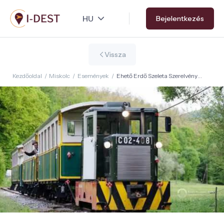
Ugrás
Bejelentkezés
a
tartalomra
Vissza
Kezdőoldal
/
Miskolc
/
Események
/
Ehető Erdő Szeleta Szerelvény
Gasztroexpressz