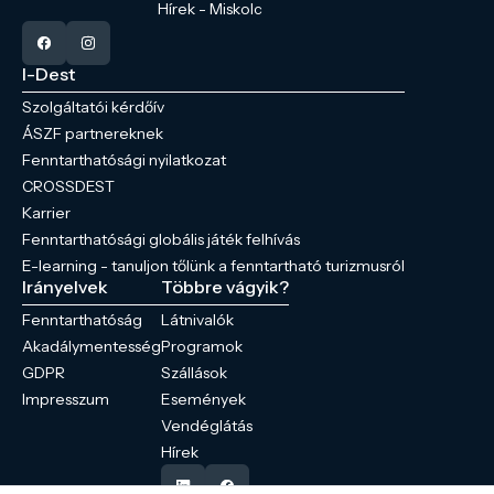
Hírek - Miskolc
I-Dest
Szolgáltatói kérdőív
ÁSZF partnereknek
Fenntarthatósági nyilatkozat
CROSSDEST
Karrier
Fenntarthatósági globális játék felhívás
E-learning - tanuljon tőlünk a fenntartható turizmusról
Irányelvek
Többre vágyik?
Fenntarthatóság
Látnivalók
Akadálymentesség
Programok
GDPR
Szállások
Impresszum
Események
Vendéglátás
Hírek