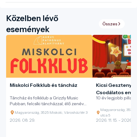
Közelben lévő
Összes
események
Miskolci Folkklub és táncház
Kicsi Gesztenye 
Csodálatos emlé
Táncház és folkklub a Grizzly Music
10 év legjobb pillana
Pubban, felcsíki táncházzal, élő zenével
és változatos magyar néptáncokkal.
Magyarország, 3530 M
Magyarország, 3525 Miskolc, Városház tér 3
utca 5
2026. 08. 29.
2026. 11. 15. - 2026. 11.