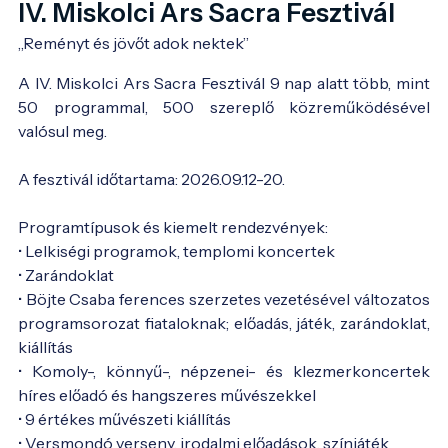
IV. Miskolci Ars Sacra Fesztivál
„Reményt és jövőt adok nektek”
A IV. Miskolci Ars Sacra Fesztivál 9 nap alatt több, mint
50 programmal, 500 szereplő közreműködésével
valósul meg.
A fesztivál időtartama: 2026.09.12-20.
Programtípusok és kiemelt rendezvények:
• Lelkiségi programok, templomi koncertek
• Zarándoklat
• Böjte Csaba ferences szerzetes vezetésével változatos
programsorozat fiataloknak; előadás, játék, zarándoklat,
kiállítás
• Komoly-, könnyű-, népzenei- és klezmerkoncertek
híres előadó és hangszeres művészekkel
• 9 értékes művészeti kiállítás
• Versmondó verseny, irodalmi előadások, színjáték