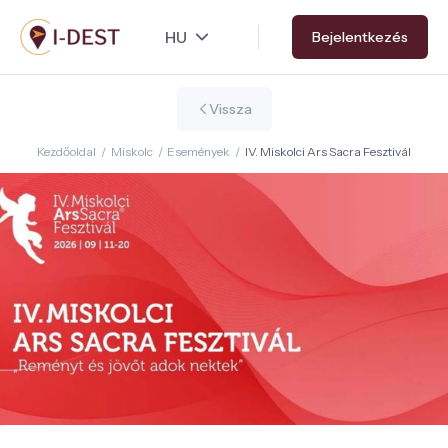
Ugrás
Bejelentkezés
a
tartalomra
Vissza
Kezdőoldal
/
Miskolc
/
Események
/
IV. Miskolci Ars Sacra Fesztivál