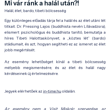
Mi vár ránk a halál után?!
Halál, élet, bardo, tibeti bölcsesség
Egy különleges előadás tárja fel a halál és az élet utáni lét
titkait. Dr. Pressing Lajos (buddhista nevén Lílávadzsra),
elismert pszichológus és buddhista tanító, bemutatja a
híres Tibeti Halottaskönyvet, a „köztes lét” (bardo)
stádiumait, és azt, hogyan segítheti ez az ismeret az élet
jobb megértését.
Az esemény lehetőséget kínál a tibeti bölcsesség
mélyebb megismerésére, és az élet és halál nagy
kérdéseinek új értelmezésére.
Jegyek elérhetőek az
in-time.hu
oldalán.
Az esemény nem a Visit Miskolc szervezése, az