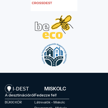
MISKOLC
A desztinációról
Fedezze fel!
BÜKKI KÖR
Látnivalók - Miskolc