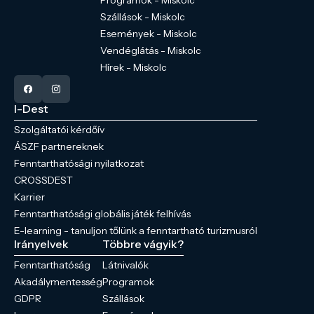
Programok - Miskolc
Szállások - Miskolc
Események - Miskolc
Vendéglátás - Miskolc
Hírek - Miskolc
I-Dest
Szolgáltatói kérdőív
ÁSZF partnereknek
Fenntarthatósági nyilatkozat
CROSSDEST
Karrier
Fenntarthatósági globális játék felhívás
E-learning - tanuljon tőlünk a fenntartható turizmusról
Irányelvek
Többre vágyik?
Fenntarthatóság
Látnivalók
Akadálymentesség
Programok
GDPR
Szállások