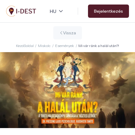
Ugrás
Bejelentkezés
a
tartalomra
Vissza
Kezdőoldal
/
Miskolc
/
Események
/
Mi vár ránk a halál után?!