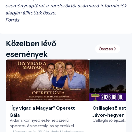
eseménynaptárat a rendezőktől származó információk
alapján állítottuk össze.
Forrás
Közelben lévő
Összes
események
"Így vigad a Magyar" Operett
Csillagleső esti tú
Gála
Jávor-hegyen
Vidám, könnyed este népszerű
Csillagleső éjszakai 
operett- és nosztalgiaslágerekkel.
Magyarország, 3519 Miskolc, Miskolctapolca,