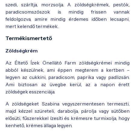
szedi, szárítja, morzsolja. A zöldségkrémek, pestók,
paradicsomszószok is mindig frissen vannak
feldolgozva, amire mindig érdemes időben lecsapni,
mert kelendő termékek.
Termékismertető
Zöldségkrém
Az Éltető Ízek Önellátó Farm zöldségkrémei mindig
abból készülnek, ami éppen megterem a kertben –
legyen az cukkini, paradicsom, paprika vagy padlizsán.
Ami biztosan az üvegbe kerül, az a napon érett
zöldségek esszenciája.
A zöldségeket Szabina vegyszermentesen termeszti,
majd kézzel szüreteli, darabolja, párolja vagy sütőben
elősüti, fűszerekkel ízesíti és krémesre turmixolja, hogy
kenhető, krémes állaga legyen.