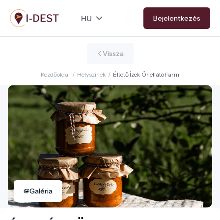
Ugrás
Bejelentkezés
a
tartalomra
Vissza
Kezdőoldal
/
Helyszínek
/
Éltető Ízek Önellátó Farm
Galéria