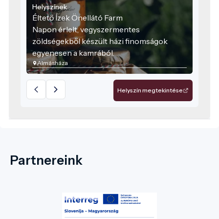
Helyszínek
Éltető Ízek Önellátó Farm
Napon érlelt, vegyszermentes
zöldségekből készült házi finomságok
egyenesen a kamrából.
Almásháza
Helyszín megtekintése
Partnereink