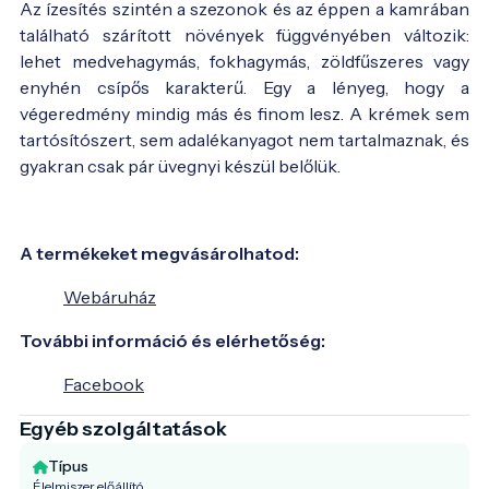
Az ízesítés szintén a szezonok és az éppen a kamrában
található szárított növények függvényében változik:
lehet medvehagymás, fokhagymás, zöldfűszeres vagy
enyhén csípős karakterű. Egy a lényeg, hogy a
végeredmény mindig más és finom lesz. A krémek sem
tartósítószert, sem adalékanyagot nem tartalmaznak, és
gyakran csak pár üvegnyi készül belőlük.
A termékeket megvásárolhatod:
Webáruház
További információ és elérhetőség:
Facebook
Egyéb szolgáltatások
Típus
Élelmiszer előállító