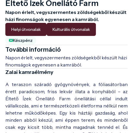
Éltető Ízek Önellátó Farm
Napon érlelt, vegyszermentes zöldségekből készült 
házi finomságok egyenesen a kamrából.
Helyi útvonalak
Kulturális útvonalak
Készpénz
További információ
Napon érlelt, vegyszermentes zöldségekből készült házi 
finomságok egyenesen a kamrából.
Zalai kamraélmény
A teraszon száradó gyógynövények, a fóliasátorban
érett paradicsom, friss lekvár illata a konyhából – az
Éltető Ízek Önellátó Farm önellátási céllal indult
vállalkozás, ami e természetközeli életforma nélkül nem
lehetne működőképes. Egy kis háztáji gazdaság, ahol
minden abból készül, ami éppen terem, és mindenből
csak egy kicsit több, mintha magadnak tennéd el. És