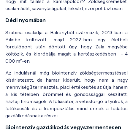
hogy mit találsz a kamrapolcon? Zöldségkrémeket,
csalamádét, savanyúságokat, lekvárt, szörpöt biztosan.
Dédi nyomában
Szabina családja a Bakonyból származik, 2013-ban a
Pilisbe költözött, majd 2022-ben egy életbeli
fordulópont után döntött úgy, hogy Zala megyébe
költözik, és kipróbálja magát a kertészkedésben - 4
000 m²-en.
Az indulásnál még biointenzív zöldségtermesztéssel
kísérletezett, de hamar kiderült, hogy nem a nagy
mennyiségű termesztés, piaci értékesítés az útja, hanem
a kis tételben, örömmel és gondossággal készített,
háztáji finomságok. A fóliasátor, a vetésforgó, a tyúkok, a
futókacsák és a komposztálás mind ennek a tudatos
gazdálkodásnak a részei.
Biointenzív gazdálkodás vegyszermentesen