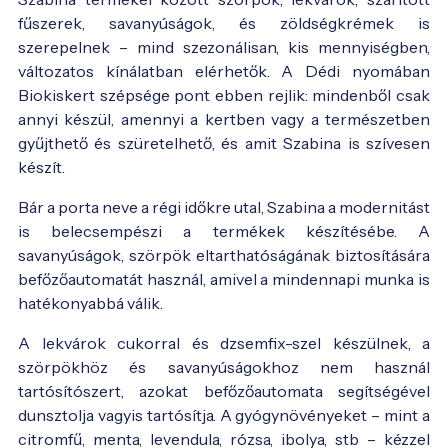
fűszerek, savanyúságok, és zöldségkrémek is
szerepelnek – mind szezonálisan, kis mennyiségben,
változatos kínálatban elérhetők. A Dédi nyomában
Biokiskert szépsége pont ebben rejlik: mindenből csak
annyi készül, amennyi a kertben vagy a természetben
gyűjthető és szüretelhető, és amit Szabina is szívesen
készít.
Bár a porta neve a régi időkre utal, Szabina a modernitást
is belecsempészi a termékek készítésébe. A
savanyúságok, szörpök eltarthatóságának biztosítására
befőzőautomatát használ, amivel a mindennapi munka is
hatékonyabbá válik.
A lekvárok cukorral és dzsemfix-szel készülnek, a
szörpökhöz és savanyúságokhoz nem használ
tartósítószert, azokat befőzőautomata segítségével
dunsztolja vagyis tartósítja. A gyógynövényeket – mint a
citromfű, menta, levendula, rózsa, ibolya, stb – kézzel