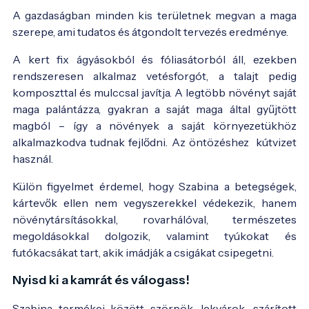
A gazdaságban minden kis területnek megvan a maga
szerepe, ami tudatos és átgondolt tervezés eredménye.
A kert fix ágyásokból és fóliasátorból áll, ezekben
rendszeresen alkalmaz vetésforgót, a talajt pedig
komposzttal és mulccsal javítja. A legtöbb növényt saját
maga palántázza, gyakran a saját maga által gyűjtött
magból – így a növények a saját környezetükhöz
alkalmazkodva tudnak fejlődni. Az öntözéshez kútvizet
használ.
Külön figyelmet érdemel, hogy Szabina a betegségek,
kártevők ellen nem vegyszerekkel védekezik, hanem
növénytársításokkal, rovarhálóval, természetes
megoldásokkal dolgozik, valamint tyúkokat és
futókacsákat tart, akik imádják a csigákat csipegetni.
Nyisd ki a kamrát és válogass!
Szabina termékei között szörpök, lekvárok, szárított