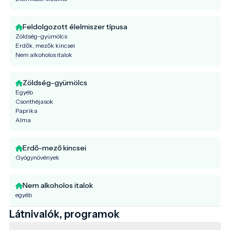
Feldolgozott élelmiszer típusa
Zöldség-gyümölcs
Erdők, mezők kincsei
Nem alkoholos italok
Zöldség-gyümölcs
Egyéb
Csonthéjasok
Paprika
Alma
Erdő-mező kincsei
Gyógynövények
Nem alkoholos italok
egyéb
Látnivalók, programok