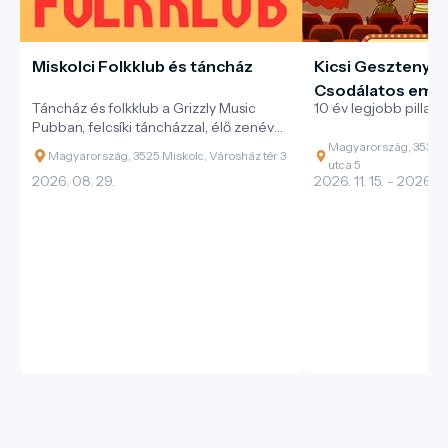
Miskolci Folkklub és táncház
Kicsi Gesztenye 
Csodálatos emlé
Táncház és folkklub a Grizzly Music
10 év legjobb pillana
Pubban, felcsíki táncházzal, élő zenével
és változatos magyar néptáncokkal.
Magyarország, 3530 M
Magyarország, 3525 Miskolc, Városház tér 3
utca 5
2026. 08. 29.
2026. 11. 15. - 2026. 11.