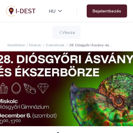
Ugrás
Bejelentkezés
a
tartalomra
Vissza
Kezdőoldal
/
Miskolc
/
Események
/
28. Diósgyőri Ásvány- és
Ékszerbörze