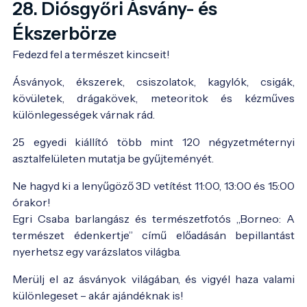
28. Diósgyőri Ásvány- és
Ékszerbörze
Fedezd fel a természet kincseit!
Ásványok, ékszerek, csiszolatok, kagylók, csigák,
kövületek, drágakövek, meteoritok és kézműves
különlegességek várnak rád.
25 egyedi kiállító több mint 120 négyzetméternyi
asztalfelületen mutatja be gyűjteményét.
Ne hagyd ki a lenyűgöző 3D vetítést 11:00, 13:00 és 15:00
órakor!
Egri Csaba barlangász és természetfotós „Borneo: A
természet édenkertje” című előadásán bepillantást
nyerhetsz egy varázslatos világba.
Merülj el az ásványok világában, és vigyél haza valami
különlegeset – akár ajándéknak is!