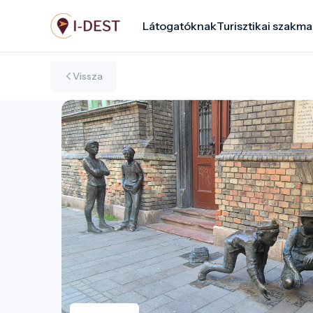
Ugrás
Látogatóknak
Turisztikai szakma
a
tartalomra
Vissza