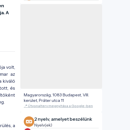
n 
. A 
a volt,
amar az
a kiváló
tott, és
ítóként
Magyarország, 1083 Budapest, VIII.
kerület, Práter utca 11
eg.
📍 Útvonalterv megnyitása a Google-ben
2 nyelv, amelyet beszélünk
ülés, a
Nyelv(ek)