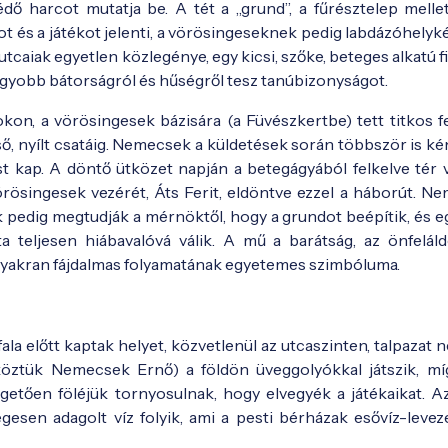
dő harcot mutatja be. A tét a „grund”, a fűrésztelep mellet
ot és a játékot jelenti, a vörösingeseknek pedig labdázóhelyké
caiak egyetlen közlegénye, egy kicsi, szőke, beteges alkatú fiú
gyobb bátorságról és hűségről tesz tanúbizonyságot.
on, a vörösingesek bázisára (a Füvészkertbe) tett titkos fe
ső, nyílt csatáig. Nemecsek a küldetések során többször is ké
st kap. A döntő ütközet napján a betegágyából felkelve tér v
vörösingesek vezérét, Áts Ferit, eldöntve ezzel a háborút. N
 pedig megtudják a mérnöktől, hogy a grundot beépítik, és e
a teljesen hiábavalóvá válik. A mű a barátság, az önfeláld
, gyakran fájdalmas folyamatának egyetemes szimbóluma.
la előtt kaptak helyet, közvetlenül az utcaszinten, talpazat n
köztük Nemecsek Ernő) a földön üveggolyókkal játszik, mí
etően föléjük tornyosulnak, hogy elvegyék a játékaikat. Az
ségesen adagolt víz folyik, ami a pesti bérházak esővíz-levez