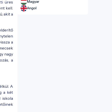
Magyar
ti üres
nt kell.
Angol
, akit a
lderítő
nytelen
issza a
emecsek
gy nagy
ozás, a
élkül. A
g a két
 iskola
etőinek