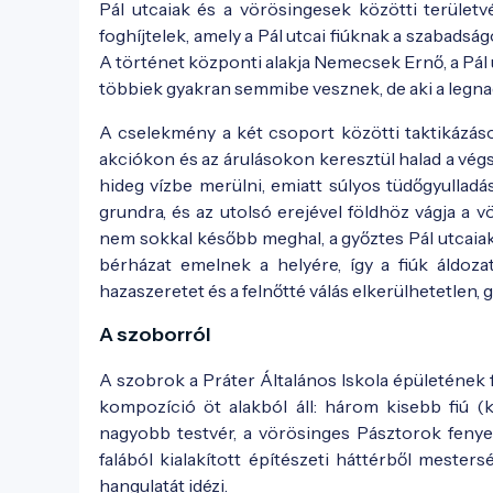
Pál utcaiak és a vörösingesek közötti területvé
foghíjtelek, amely a Pál utcai fiúknak a szabadság
A történet központi alakja Nemecsek Ernő, a Pál ut
többiek gyakran semmibe vesznek, de aki a legna
A cselekmény a két csoport közötti taktikázások
akciókon és az árulásokon keresztül halad a vég
hideg vízbe merülni, emiatt súlyos tüdőgyulladá
grundra, és az utolsó erejével földhöz vágja a 
nem sokkal később meghal, a győztes Pál utcaiak
bérházat emelnek a helyére, így a fiúk áldozat
hazaszeretet és a felnőtté válás elkerülhetetlen
A szoborról
A szobrok a Práter Általános Iskola épületének fa
kompozíció öt alakból áll: három kisebb fiú (
nagyobb testvér, a vörösinges Pásztorok fenyeg
falából kialakított építészeti háttérből mester
hangulatát idézi.