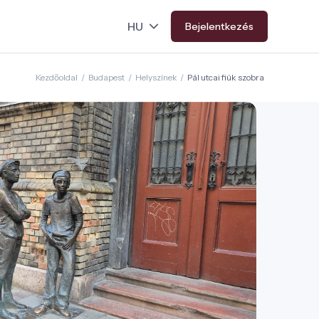
Bejelentkezés
Kezdőoldal
/
Budapest
/
Helyszínek
/
Pál utcai fiúk szobra