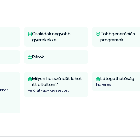
Családok nagyobb
Többgenerációs
gyerekekkel
programok
Párok
Milyen hosszú időt lehet
Látogathatóság
itt eltölteni?
Ingyenes
őknek
Fél órát vagy kevesebbet