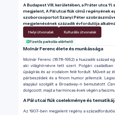
A Budapest VIII. kerületében, a Práter utca 11.
megjelent, A Pál utcai fiúk című regényének e
szoborcsoportot Szanyi Péter szobrászművés
megjelenésének századik évfordulója alkalmáb
Helyi útvonalak
Kulturális útvonalak
Fizetős parkolás elérhető
Molnár Ferenc élete és munkássága
Molnár Ferenc (1878–1952) a huszadik század egy
aki világhírnévre tett szert. Polgári családba
újságírás és az irodalom felé fordult. Műveit az é
párbeszédek és a finom humor jellemzik. Legi
alapjául szolgált a Broadway-n bemutatott
Car
dolgozott, majd a harmincas évek végén a fasizmu
A Pál utcai fiúk cselekménye és tematikáj
Az 1907-ben megjelent regény a századfordulós 