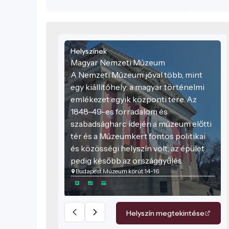
történelm
Helyszínek
Magyar Nemzeti Múzeum
A Nemzeti Múzeum jóval több, mint
egy kiállítóhely: a magyar történelmi
emlékezet egyik központi tere. Az
1848–49-es forradalom és
szabadságharc idején a múzeum előtti
tér és a Múzeumkert fontos politikai
és közösségi helyszín volt, az épület
pedig később az országgyűlés
Budapest Múzeum körút 14-16
felsőházának is otthont adott. Ezért a
múzeum ma is egyszerre jelképezi a
nemzeti örökség megőrzését, a
történelmi tudás átadását és a közös
Helyszín megtekintése
emlékezet ápolását.