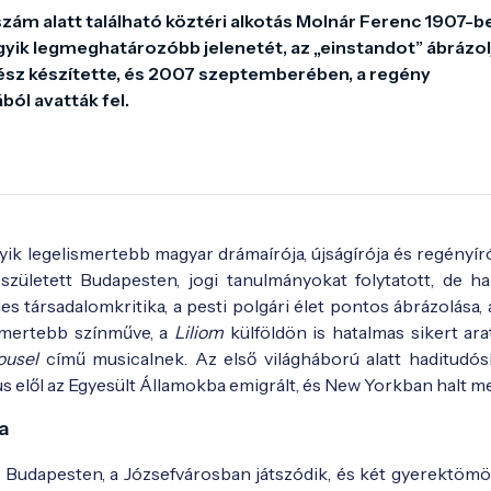
 szám alatt található köztéri alkotás Molnár Ferenc 1907-be
gyik legmeghatározóbb jelenetét, az „einstandot” ábrázolja
z készítette, és 2007 szeptemberében, a regény 
ól avatták fel.
ik legelismertebb magyar drámaírója, újságírója és regényírój
n született Budapesten, jogi tanulmányokat folytatott, de h
les társadalomkritika, a pesti polgári élet pontos ábrázolása, 
smertebb színműve, a
Liliom
külföldön is hatalmas sikert ara
ousel
című musicalnek. Az első világháború alatt haditudós
s elől az Egyesült Államokba emigrált, és New Yorkban halt m
a
Budapesten, a Józsefvárosban játszódik, és két gyerektömör