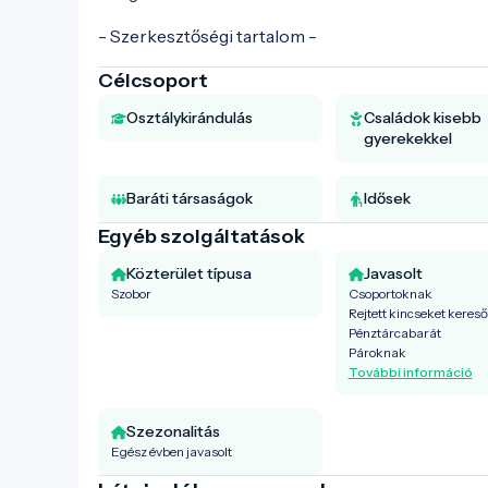
- Szerkesztőségi tartalom -
Célcsoport
Osztálykirándulás
Családok kisebb
gyerekekkel
Baráti társaságok
Idősek
Egyéb szolgáltatások
Közterület típusa
Javasolt
Szobor
Csoportoknak
Rejtett kincseket keres
Pénztárcabarát
Pároknak
További információ
Szezonalitás
Egész évben javasolt