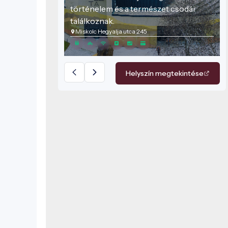
történelem és a természet csodái
találkoznak.
Miskolc Hegyalja utca 245
Helyszín megtekintése