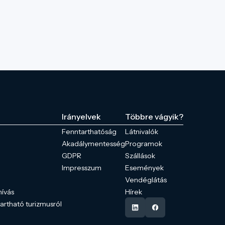
Irányelvek
Többre vágyik?
Fenntarthatóság
Látnivalók
Akadálymentesség
Programok
GDPR
Szállások
Impresszum
Események
Vendéglátás
hívás
Hírek
tartható turizmusról