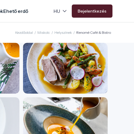
ok
Ehető erdő
Bejelentkezés
Kezdőoldal
/
Miskolc
/
Helyszínek
/
Renomé Café & Bistro