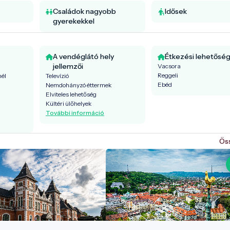
Családok nagyobb
Idősek
gyerekekkel
A vendéglátó hely
Étkezési lehetősé
jellemzői
Vacsora
Reggeli
nél
Televízió
Ebéd
Nemdohányzó éttermek
Elviteles lehetőség
Kültéri ülőhelyek
További információ
Ös