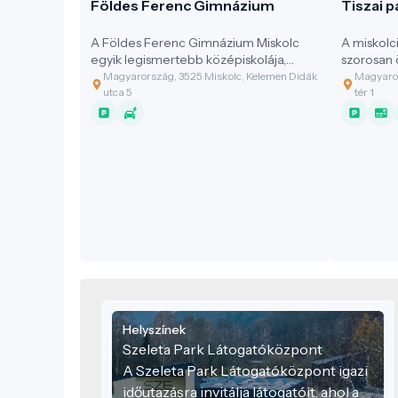
Földes Ferenc Gimnázium
Tiszai p
A Földes Ferenc Gimnázium Miskolc
A miskolc
egyik legismertebb középiskolája,
szorosan 
amely az épület története, múltja miatt
fejlődésév
Magyarország, 3525 Miskolc, Kelemen Didák
Magyaror
a városnéző séták egyik fontos
utca 5
tér 1
helyszíne.
Helyszínek
Szeleta Park Látogatóközpont
A Szeleta Park Látogatóközpont igazi
időutazásra invitálja látogatóit, ahol a