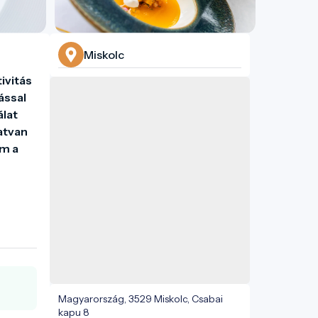
Miskolc
vitás 
ssal 
lat 
tvan 
m a 
Magyarország, 3529 Miskolc, Csabai
kapu 8