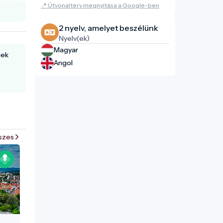
📍 Útvonalterv megnyitása a Google-ben
2 nyelv, amelyet beszélünk
Nyelv(ek)
Magyar
gek
Angol
szes