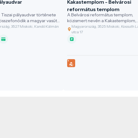
ályaudvar
Kakastemplom - Belvárosi
református templom
i Tiszai pályaudvar története
A Belvárosi református templom,
összefonódik a magyar vasút
közismert nevén a Kakastemplom,
el.
Miskolc legnagyobb református
szág, 3527 Miskolc, Kandó Kálmán
Magyarország, 3525 Miskolc, Kossuth L
temploma, melyet aranyozott kaka
utca 17
díszít a közel 70 méteres torony
tetején.