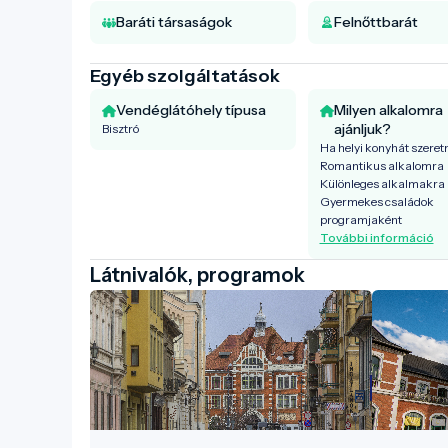
Baráti társaságok
Felnőttbarát
Egyéb szolgáltatások
Vendéglátóhely típusa
Milyen alkalomra
ajánljuk?
Bisztró
Ha helyi konyhát szeret
Romantikus alkalomra
Különleges alkalmakra
Gyermekes családok
programjaként
További információ
Látnivalók, programok