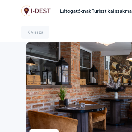
Ugrás
Látogatóknak
Turisztikai szakma
a
tartalomra
Vissza