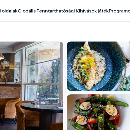
i oldalak
Globális Fenntarthatósági Kihívások játék
Program