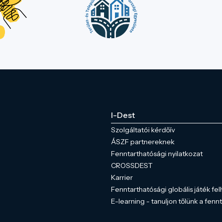
I-Dest
Szolgáltatói kérdőív
ÁSZF partnereknek
Fenntarthatósági nyilatkozat
CROSSDEST
Karrier
Fenntarthatósági globális játék fel
E-learning - tanuljon tőlünk a fenn