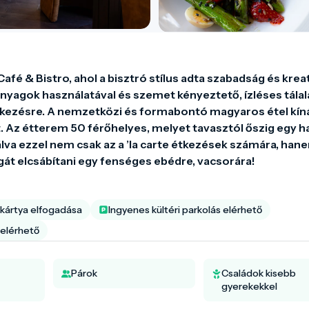
é & Bistro, ahol a bisztró stílus adta szabadság és kreati
yagok használatával és szemet kényeztető, ízléses tálalá
ezésre. A nemzetközi és formabontó magyaros étel kíná
Az étterem 50 férőhelyes, melyet tavasztól őszig egy ha
álva ezzel nem csak az a ’la carte étkezések számára, hane
át elcsábítani egy fenséges ebédre, vacsorára!
kártya elfogadása
Ingyenes kültéri parkolás elérhető
 elérhető
Párok
Családok kisebb
gyerekekkel