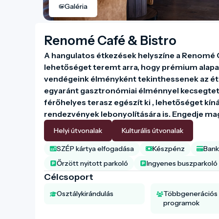
Galéria
Renomé Café & Bistro
A hangulatos étkezések helyszíne a Renomé Caf
lehetőséget teremt arra, hogy prémium alapan
vendégeink élményként tekinthessenek az étk
egyaránt gasztronómiai élménnyel kecsegtet. 
férőhelyes terasz egészít ki , lehetőséget kín
rendezvények lebonyolítására is. Engedje mag
Helyi útvonalak
Kulturális útvonalak
SZÉP kártya elfogadása
Készpénz
Bank
Őrzött nyitott parkoló
Ingyenes buszparkoló
Célcsoport
Osztálykirándulás
Többgenerációs
programok