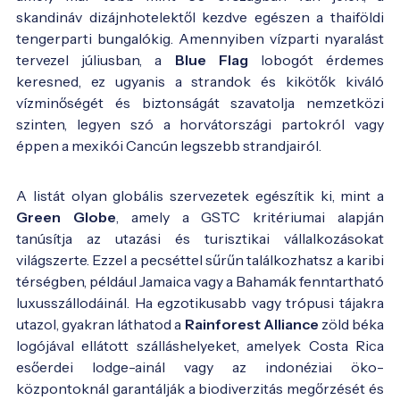
skandináv dizájnhotelektől kezdve egészen a thaiföldi
tengerparti bungalókig. Amennyiben vízparti nyaralást
tervezel júliusban, a
Blue Flag
lobogót érdemes
keresned, ez ugyanis a strandok és kikötők kiváló
vízminőségét és biztonságát szavatolja nemzetközi
szinten, legyen szó a horvátországi partokról vagy
éppen a mexikói Cancún legszebb strandjairól.
A listát olyan globális szervezetek egészítik ki, mint a
Green Globe
, amely a GSTC kritériumai alapján
tanúsítja az utazási és turisztikai vállalkozásokat
világszerte. Ezzel a pecséttel sűrűn találkozhatsz a karibi
térségben, például Jamaica vagy a Bahamák fenntartható
luxusszállodáinál. Ha egzotikusabb vagy trópusi tájakra
utazol, gyakran láthatod a
Rainforest Alliance
zöld béka
logójával ellátott szálláshelyeket, amelyek Costa Rica
esőerdei lodge-ainál vagy az indonéziai öko-
központoknál garantálják a biodiverzitás megőrzését és