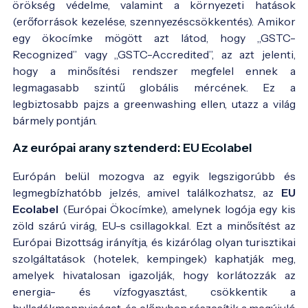
örökség védelme, valamint a környezeti hatások
(erőforrások kezelése, szennyezéscsökkentés). Amikor
egy ökocímke mögött azt látod, hogy „GSTC-
Recognized” vagy „GSTC-Accredited”, az azt jelenti,
hogy a minősítési rendszer megfelel ennek a
legmagasabb szintű globális mércének. Ez a
legbiztosabb pajzs a greenwashing ellen, utazz a világ
bármely pontján.
Az európai arany sztenderd: EU Ecolabel
Európán belül mozogva az egyik legszigorúbb és
legmegbízhatóbb jelzés, amivel találkozhatsz, az
EU
Ecolabel
(Európai Ökocímke), amelynek logója egy kis
zöld szárú virág, EU-s csillagokkal. Ezt a minősítést az
Európai Bizottság irányítja, és kizárólag olyan turisztikai
szolgáltatások (hotelek, kempingek) kaphatják meg,
amelyek hivatalosan igazolják, hogy korlátozzák az
energia- és vízfogyasztást, csökkentik a
hulladékmennyiséget, és előnyben részesítik a megújuló