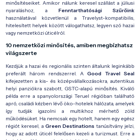
minősítéseiket. Amikor nálunk keresel szállást a júliusi
nyaraláshoz, a
Fenntarthatósági Szűrőink
használatával közvetlenül a Travelyst-kompatibilis,
hitelesített helyek között válogathatsz, legyen szó hazai
vagy nemzetközi úticélról.
10 nemzetközi minősítés, amiben megbízhatsz
világszerte
Kezdjük a hazai és regionális szinten általunk leginkább
preferált három rendszerrel. A
Good Travel Seal
kifejezetten a kis- és középvállalkozásokra, autentikus
helyi panziókra szabott, GSTC-alapú minősítés. Kiváló
példa erre a spanyolországi Teruel régióban található
apró, családi kézben lévő öko-hotelek hálózata, amelyek
így tudják igazolni a multikhoz mérhető zöld
működésüket. Ha nemcsak egy hotelt, hanem egy egész
régiót keresel, a
Green Destinations
tanúsítvány jelzi,
hogy az adott úticél felelősen kezeli a turizmust. Erre a