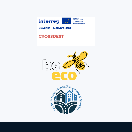
igazi áttörést. Utazóként ma már nem
passzív szemlélői vagy „eltűrendő
terhelései” vagyunk egy
desztinációnak, hanem aktív partnerei
annak megóvásában. Mindez a
turisztikai szakma számára is
egyértelmű üzenetet hordoz: nincs
egyetlen, mindenhova érvényes
csodarecept; minden régiónak a saját
helyi adottságaira és közösségére kell
szabnia a maga válaszait.