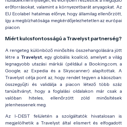
erőforrásokat, valamint a környezetbarát anyagokat. Az
EU Ecolabel hatalmas előnye, hogy államilag ellenőrzött,
így a megbízhatósága megkérdőjelezhetetlen az európai
piacon.
Miért kulcsfontosságú a Travelyst partnerség?
A rengeteg különböző minősítés összehangolására jött
létre a
Travelyst
, egy globális koalíció, amelyet a világ
legnagyobb utazási márkái (például a Booking.com, a
Google, az Expedia és a Skyscanner) alapítottak. A
Travelyst célja pont az, hogy rendet tegyen a káoszban:
összegyűjti és validálja a piacon létező több száz
tanúsítványt, hogy a foglalási oldalakon már csak a
valóban hiteles, ellenőrzött zöld minősítések
jelenhessenek meg.
Az I-DEST felületén a szolgáltatók hivatalosan is
megjelölhetik a Travelyst által elismert és elfogadott