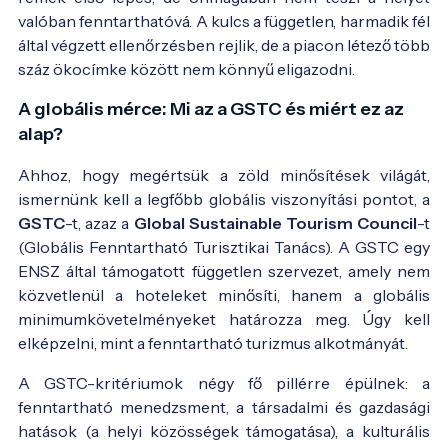
valóban fenntarthatóvá. A kulcs a független, harmadik fél
által végzett ellenőrzésben rejlik, de a piacon létező több
száz ökocímke között nem könnyű eligazodni.
Fotó:
https://travindy.com/news/2025/04/gstc-
re-brands-the-global-sustainable-tourism-
A globális mérce: Mi az a GSTC és miért ez az
standards/
alap?
Ahhoz, hogy megértsük a zöld minősítések világát,
ismernünk kell a legfőbb globális viszonyítási pontot, a
GSTC
-t, azaz a
Global Sustainable Tourism Council
-t
(Globális Fenntartható Turisztikai Tanács). A GSTC egy
ENSZ által támogatott független szervezet, amely nem
közvetlenül a hoteleket minősíti, hanem a globális
minimumkövetelményeket határozza meg. Úgy kell
elképzelni, mint a fenntartható turizmus alkotmányát.
A GSTC-kritériumok négy fő pillérre épülnek: a
fenntartható menedzsment, a társadalmi és gazdasági
hatások (a helyi közösségek támogatása), a kulturális