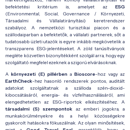
befektetési kritérium is, amelyet az
ESG
(Environmental, Social, Governance / Környezeti,
Társadalmi és Vállalatirányítási) keretrendszer
szabályoz. A nemzetközi turisztikai piacon és a
szállodaiparban a befektetők, a vállalati partnerek, sőt a
tudatosabb üzleti utazók is egyre inkább megkövetelik a
transzparens ESG-jelentéseket. A zöld tanúsítványok
megléte közvetlen bizonyítékként szolgál arra, hogy egy
szolgáltató megfelel ezeknek a szigorú elvárásoknak.
A
környezeti (E) pillérben
a
Bioscore
-hoz vagy az
EarthCheck
-hez hasonló rendszerek pontos, auditált
adatokat szolgáltatnak a szálloda szén-dioxid-
kibocsátásáról, energia- és vízfelhasználásáról, ami
elengedhetetlen az ESG-riportok elkészítéséhez. A
társadalmi (S) szempontok
az emberi jogokra, a
munkakörülményekre és a helyi közösségekre
gyakorolt hatásokra fókuszálnak. Az olyan minősítések,
mint a
Good Travel Seal,
garantálják, hogy a