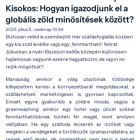
Kisokos: Hogyan igazodjunk el a
globális zöld minősítések között?
2026. július 5., vasárnap 10:34
Biztosan veled is szembejött már szállásfoglalás közben 
egy kis zöld levélke vagy egy „fenntartható” felirat. 
Júliusban, a nyári főszezon kellős közepén különösen 
hajlamosak vagyunk ezekre hagyatkozni, de vajon mi 
rejlik mögöttük?
Manapság, amikor a világ utazóinak többsége
kifejezetten keresi a környezetbarát megoldásokat, a
szálláshelyek marketingesei is gyorsan kapcsoltak.
Emiatt egyre gyakoribb a zöldre mosás, vagyis a
greenwashing: amikor egy hotel vagy úticél sokkal
fenntarthatóbbnak tünteti fel magát, mint amilyen
valójában. Ha egy szálloda lecseréli az izzókat vagy
megkéri a vendégeket a törölközők újrahasználatára, az
remek első lépés, de önmagában nem teszi a helyet