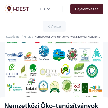
Ugrás
Bejelentkezés
a
tartalomra
Vissza
Kezdőoldal
/
Hírek
/
Nemzetközi Öko-tanúsítványok Kisokos: Hogyan
igazodjunk el a globális zöld minősítések között?
Nemzetközi Öko-tanúsítványok