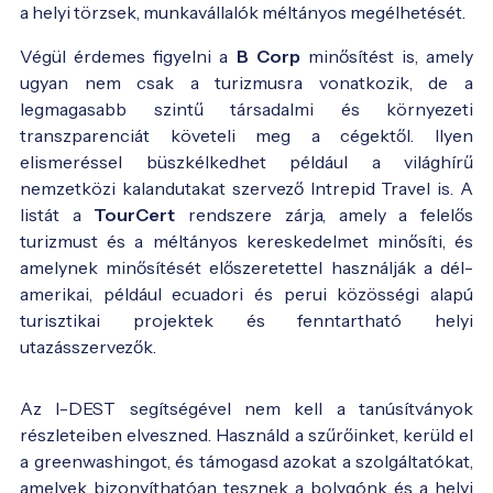
a helyi törzsek, munkavállalók méltányos megélhetését.
Végül érdemes figyelni a
B Corp
minősítést is, amely
ugyan nem csak a turizmusra vonatkozik, de a
legmagasabb szintű társadalmi és környezeti
transzparenciát követeli meg a cégektől. Ilyen
elismeréssel büszkélkedhet például a világhírű
nemzetközi kalandutakat szervező Intrepid Travel is. A
listát a
TourCert
rendszere zárja, amely a felelős
turizmust és a méltányos kereskedelmet minősíti, és
amelynek minősítését előszeretettel használják a dél-
amerikai, például ecuadori és perui közösségi alapú
turisztikai projektek és fenntartható helyi
utazásszervezők.
Az I-DEST segítségével nem kell a tanúsítványok
részleteiben elveszned. Használd a szűrőinket, kerüld el
a greenwashingot, és támogasd azokat a szolgáltatókat,
amelyek bizonyíthatóan tesznek a bolygónk és a helyi