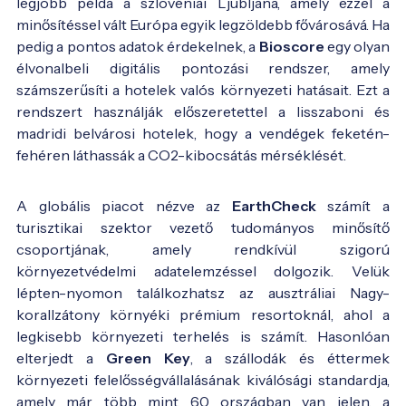
legjobb példa a szlovéniai Ljubljana, amely ezzel a
minősítéssel vált Európa egyik legzöldebb fővárosává. Ha
pedig a pontos adatok érdekelnek, a
Bioscore
egy olyan
élvonalbeli digitális pontozási rendszer, amely
számszerűsíti a hotelek valós környezeti hatásait. Ezt a
rendszert használják előszeretettel a lisszaboni és
madridi belvárosi hotelek, hogy a vendégek feketén-
fehéren láthassák a CO2-kibocsátás mérséklését.
A globális piacot nézve az
EarthCheck
számít a
turisztikai szektor vezető tudományos minősítő
csoportjának, amely rendkívül szigorú
környezetvédelmi adatelemzéssel dolgozik. Velük
lépten-nyomon találkozhatsz az ausztráliai Nagy-
korallzátony környéki prémium resortoknál, ahol a
legkisebb környezeti terhelés is számít. Hasonlóan
elterjedt a
Green Key
, a szállodák és éttermek
környezeti felelősségvállalásának kiválósági standardja,
amely már több mint 60 országban van jelen, a