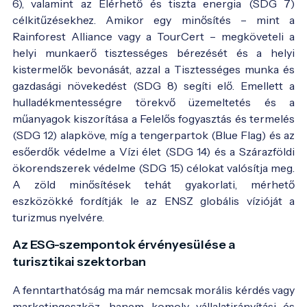
6), valamint az Elérhető és tiszta energia (SDG 7)
célkitűzésekhez. Amikor egy minősítés – mint a
Rainforest Alliance vagy a TourCert – megköveteli a
helyi munkaerő tisztességes bérezését és a helyi
kistermelők bevonását, azzal a Tisztességes munka és
gazdasági növekedést (SDG 8) segíti elő. Emellett a
hulladékmentességre törekvő üzemeltetés és a
műanyagok kiszorítása a Felelős fogyasztás és termelés
(SDG 12) alapköve, míg a tengerpartok (Blue Flag) és az
esőerdők védelme a Vízi élet (SDG 14) és a Szárazföldi
ökorendszerek védelme (SDG 15) célokat valósítja meg.
A zöld minősítések tehát gyakorlati, mérhető
eszközökké fordítják le az ENSZ globális vízióját a
turizmus nyelvére.
Az ESG-szempontok érvényesülése a
turisztikai szektorban
A fenntarthatóság ma már nemcsak morális kérdés vagy
marketingeszköz, hanem komoly vállalatirányítási és