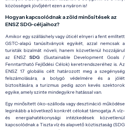
közösségek jövőjéért ezen a nyáron is!
Hogyan kapcsolódnak a zöld minősítések az
ENSZ SDG-céljaihoz?
Amikor egy szálláshely vagy úticél elnyeri a fent említett
GSTC-alapú tanúsítványok egyikét, azzal nemcsak a
turisták bizalmát növeli, hanem közvetlenül hozzájárul
az ENSZ
SDG
(Sustainable Development Goals /
Fenntartható Fejlődési Célok) keretrendszeréhez is. Az
ENSZ 17 globális célt határozott meg a szegénység
felszámolására, a bolygó védelmére és a jólét
biztosítására, a turizmus pedig azon kevés szektorok
egyike, amely szinte mindegyikre hatással van.
Egy minősített öko-szálloda vagy desztináció működése
leginkább a következő konkrét célokat támogatja. A víz-
és energiahatékonysági intézkedések közvetlenül
kapcsolódnak a Tiszta víz és alapvető köztisztaság (SDG