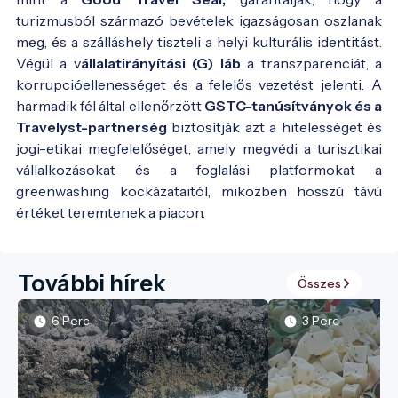
turizmusból származó bevételek igazságosan oszlanak
meg, és a szálláshely tiszteli a helyi kulturális identitást.
Végül a v
állalatirányítási (G) láb
a transzparenciát, a
korrupcióellenességet és a felelős vezetést jelenti. A
harmadik fél által ellenőrzött
GSTC-tanúsítványok és a
Travelyst-partnerség
biztosítják azt a hitelességet és
jogi-etikai megfelelőséget, amely megvédi a turisztikai
vállalkozásokat és a foglalási platformokat a
greenwashing kockázataitól, miközben hosszú távú
értéket teremtenek a piacon.
További hírek
Összes
6 Perc
3 Perc