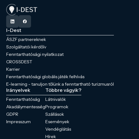
I-Dest
ÁSZF partnereknek
Szolgáltatói kérdőív
Fenntarthatósági nyilatkozat
CROSSDEST
Karrier
Fenntarthatósági globális játék felhívás
E-learning - tanuljon tőlünk a fenntartható turizmusról
Irányelvek
Többre vágyik?
Fenntarthatóság
Látnivalók
Akadálymentesség
Programok
GDPR
Szállások
Impresszum
Események
Vendéglátás
Hírek