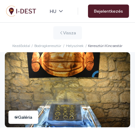
Ugrás
Bejelentkezés
a
tartalomra
Vissza
Kezdőoldal
/
Bodrogkeresztúr
/
Helyszínek
/
Keresztúri Kincsestár
Galéria