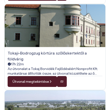
Tokaji-Bodrogzug körtúra: szőlőskertektől a
földvárig
17h 22m
Az útvonalat a Tokaj Borvidék Fejlődéséért Nonprofit Kft.
munkatársai állították össze, az útvonal közzétltele az ő
engedélyükkel történt.
Útvonal megtekintése