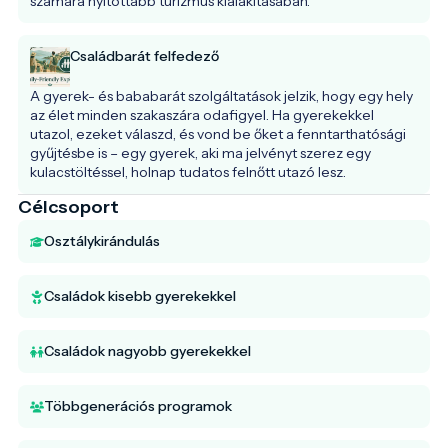
számára nyitottabb turizmus kialakításában.
Családbarát felfedező
A gyerek- és bababarát szolgáltatások jelzik, hogy egy hely 
az élet minden szakaszára odafigyel. Ha gyerekekkel 
utazol, ezeket válaszd, és vond be őket a fenntarthatósági 
gyűjtésbe is – egy gyerek, aki ma jelvényt szerez egy 
kulacstöltéssel, holnap tudatos felnőtt utazó lesz.
Célcsoport
Osztálykirándulás
Családok kisebb gyerekekkel
Családok nagyobb gyerekekkel
Többgenerációs programok