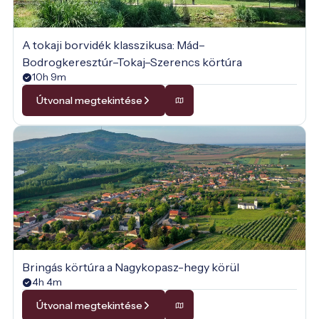
A tokaji borvidék klasszikusa: Mád–
Bodrogkeresztúr–Tokaj–Szerencs körtúra
10h 9m
Útvonal megtekintése
Bringás körtúra a Nagykopasz-hegy körül
4h 4m
Útvonal megtekintése