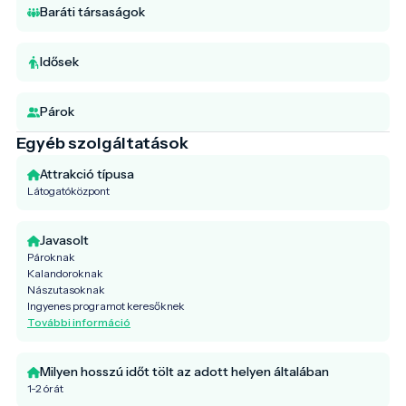
Baráti társaságok
Idősek
Párok
Egyéb szolgáltatások
Attrakció típusa
Látogatóközpont
Javasolt
Pároknak
Kalandoroknak
Nászutasoknak
Ingyenes programot keresőknek
További információ
Milyen hosszú időt tölt az adott helyen általában
1-2 órát