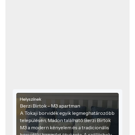
Helyszínek
Berzi Birtok - M3 apartman
A Tokaji borvidék egyik legmeghatározóbb
településén, Mádon található Berzi Birtok
M3 a modern kényelem és a tradicionális
borvidéki hangulat ötvözete. A szálláshely