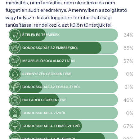
minősítés, nem tanúsítás, nem ökocímke és nem
független audit eredménye. Amennyiben a szolgáltató
vagy helyszín külső, független fenntarthatósági
tanúsítással rendelkezik, azt külön tüntetjük fel.
34%
ÉTELEK ÉS TERMÉKEK
85%
GONDOSKODÁS AZ EMBEREKRŐL
57%
MEGFELELŐ FOGLALKOZTATÁS
0%
SZENNYEZÉS CSÖKKENTÉSE
31%
GONDOSKODÁS AZ ÉGHAJLATRÓL
46%
HULLADÉK CSÖKKENTÉSE
0%
GONDOSKODÁS A VÍZRŐL
67%
GONDOSKODÁS A TERMÉSZETRŐL