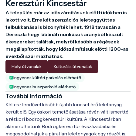
Keresztúri Kincsestár
A település már az időszámításunk előtti időkben is 
lakott volt. Erre két szenzációs leleteggyüttes 
felbukkanása is bizonyíték lehet. 1918 tavaszán a 
Dereszla hegy lábánál munkások aranyból készült 
ékeszereket találtak, melyről később a régészek 
megállapították, hogy időszámításuk előtti 1200-as 
évekből származhatnak. 
Helyi útvonalak
Kulturális útvonalak
Ingyenes kültéri parkolás elérhető
Ingyenes buszparkoló elérhető
További információ
Két esztendővel később újabb kincset érő leletanyag 
került elő. Egy őskori temető ásatása révén vált ismertté 
a rézkori bodrogkeresztúri kultúra. A Kincsestárban 
alámerülhetünk Bodrogkeresztúr évszázadaiba és 
megcsodolhatjuk a páratlan leletenyagok egy részét is.
