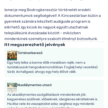
Ismerje meg Bodrogkeresztúr történetét eredeti 
dokumentumok segítségével! A Kincsestárban külön a 
gyerekek számára készített audiguide program is 
elérhető, így kicsik és nagyok együtt utazhatnak 
településünk évszázadai között - miközben 
mindenkinek személyre szabott élményt biztosítunk. 
Itt megszerezhető jelvények
Történetkereső
Egy hely lelke a benne élők meséiben rejlik, nem a 
turistabuszok hangosbemondóiban. Foglalj helyi vezetésű 
túrát, és hallgasd, ahogy egy hely élővé válik.
Akadálymentes utazó
Az akadálymentes szolgáltatások mindenkinek jók: 
kisgyerekes szülőnek, időseknek, ideiglenes sérülteknek is. 
Ha élsz vele és visszajelzést adsz, segítesz egy mindenki 