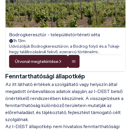
Bodrogkeresztúr - településtörténeti séta
1h 13m
Üdvözöljük Bodrogkeresztúron, a Bodrog folyó és a Tokaji-
hegy találkozásánál fekvő, ezerarcú történelmi
településen! Ez a séta nem csupán egy utazás a festői
Útvonal megtekintése
zempléni tájban, hanem időutazás is, ahol lépten-nyomon
megelevenedik a múlt. Utunk során felfedezzük a
középkori kőfalak titkait, a híres tokaji borkultúra örökségét,
Fenntarthatósági állapotkép
valamint a település nemzetközi hírű csodarabbi-
Az itt látható értékek a szolgáltató vagy helyszín által
hagyományát. Engedje, hogy a patinás épületek és a
csendes utcák meséljenek Önnek vendégszeretetről, hitről
megadott önbevallásos adatok alapján, az I-DEST belső
és a Tokaj-hegyaljai ember évszázados kultúrájáról!
önértékelő rendszerében készülnek. A visszajelzések a
fenntarthatóság különböző területein mutatják az
előrehaladást, és tájékoztató, fejlesztést támogató célt
szolgálnak.
Az I-DEST állapotkép nem hivatalos fenntarthatósági