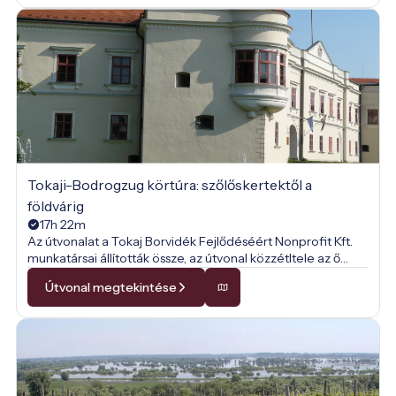
Tokaji-Bodrogzug körtúra: szőlőskertektől a
földvárig
17h 22m
Az útvonalat a Tokaj Borvidék Fejlődéséért Nonprofit Kft.
munkatársai állították össze, az útvonal közzétltele az ő
engedélyükkel történt.
Útvonal megtekintése