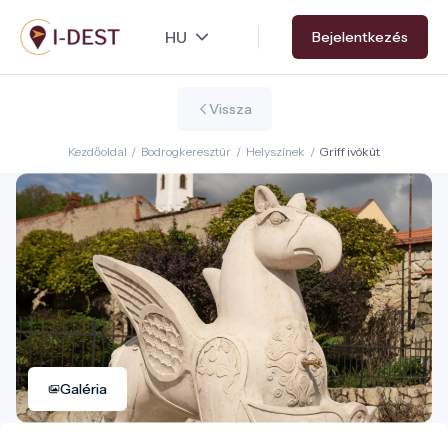
Ugrás
Bejelentkezés
a
tartalomra
Vissza
Kezdőoldal
/
Bodrogkeresztúr
/
Helyszínek
/
Griff ivókút
Galéria