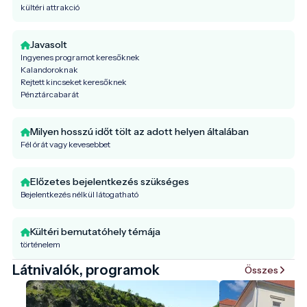
kültéri attrakció
Javasolt
Ingyenes programot keresőknek
Kalandoroknak
Rejtett kincseket keresőknek
Pénztárcabarát
Milyen hosszú időt tölt az adott helyen általában
Fél órát vagy kevesebbet
Előzetes bejelentkezés szükséges
Bejelentkezés nélkül látogatható
Kültéri bemutatóhely témája
történelem
Látnivalók, programok
Összes