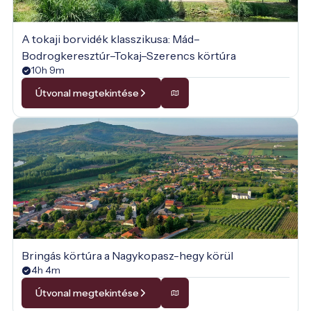
A tokaji borvidék klasszikusa: Mád–
Bodrogkeresztúr–Tokaj–Szerencs körtúra
10h 9m
Útvonal megtekintése
Bringás körtúra a Nagykopasz-hegy körül
4h 4m
Útvonal megtekintése