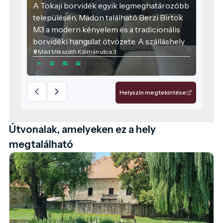
A Tokaji borvidék egyik legmeghatározóbb
településén, Mádon található Berzi Birtok
M3 a modern kényelem és a tradicionális
borvidéki hangulat ötvözete. A szálláshely
Mád Mikszáth Kálmán utca 3
kialakításakor elsődleges szempont volt a
családok és baráti társaságok igényeinek
kiszolgálása, így az ingatlan tágas tereket és
magas minőségű szolgáltatásokat kínál a
Helyszín megtekintése
pihenni vágyók számára.
Útvonalak, amelyeken ez a hely
megtalálható