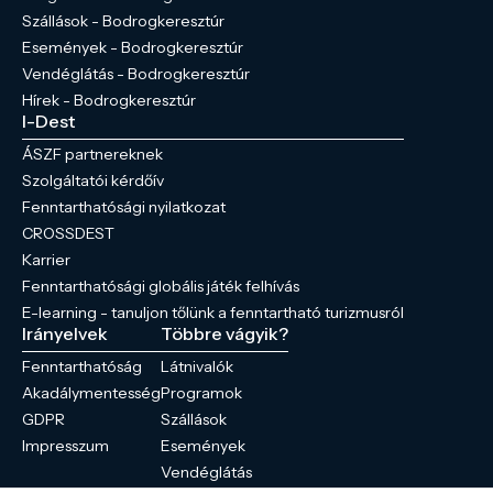
Szállások - Bodrogkeresztúr
Események - Bodrogkeresztúr
Vendéglátás - Bodrogkeresztúr
Hírek - Bodrogkeresztúr
I-Dest
ÁSZF partnereknek
Szolgáltatói kérdőív
Fenntarthatósági nyilatkozat
CROSSDEST
Karrier
Fenntarthatósági globális játék felhívás
E-learning - tanuljon tőlünk a fenntartható turizmusról
Irányelvek
Többre vágyik?
Fenntarthatóság
Látnivalók
Akadálymentesség
Programok
GDPR
Szállások
Impresszum
Események
Vendéglátás