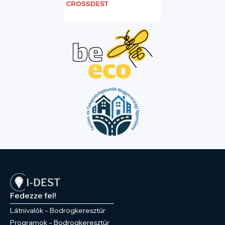
Fedezze fel!
Látnivalók - Bodrogkeresztúr
Programok - Bodrogkeresztúr