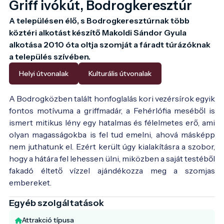
Griff ivókút, Bodrogkeresztúr
A településen élő, s Bodrogkeresztúrnak több 
köztéri alkotást készítő Makoldi Sándor Gyula 
alkotása 2010 óta oltja szomját a fáradt túrázóknak 
a település szívében. 
Helyi útvonalak
Kulturális útvonalak
A Bodrogközben talált honfoglalás kori vezérsírok egyik
fontos motívuma a griffmadár, a Fehérlófia meséből is
ismert mitikus lény egy hatalmas és félelmetes erő, ami
olyan magasságokba is fel tud emelni, ahová másképp
nem juthatunk el. Ezért került úgy kialakításra a szobor,
hogy a hátára fel lehessen ülni, miközben a saját testéből
fakadó éltető vízzel ajándékozza meg a szomjas
embereket.
Egyéb szolgáltatások
Attrakció típusa