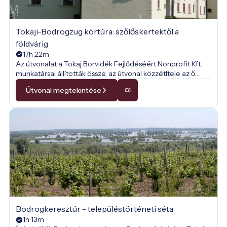
Tokaji-Bodrogzug körtúra: szőlőskertektől a
földvárig
17h 22m
Az útvonalat a Tokaj Borvidék Fejlődéséért Nonprofit Kft.
munkatársai állították össze, az útvonal közzétltele az ő
engedélyükkel történt.
Útvonal megtekintése
Bodrogkeresztúr - településtörténeti séta
1h 13m