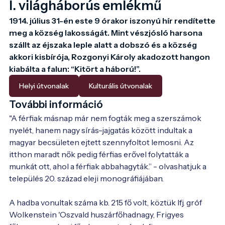
I. világháborús emlékmű
1914. július 31-én este 9 órakor iszonyú hír rendítette 
meg a község lakosságát. Mint vészjósló harsona 
szállt az éjszaka leple alatt a dobszó és a község 
akkori kisbírója, Rozgonyi Károly akadozott hangon 
kiabálta a falun: “Kitört a háború!”.
Helyi útvonalak
Kulturális útvonalak
További információ
"A férfiak másnap már nem fogták meg a szerszámok 
nyelét, hanem nagy sírás-jajgatás között indultak a 
magyar becsületen ejtett szennyfoltot lemosni. Az 
itthon maradt nők pedig férfias erővel folytatták a 
munkát ott, ahol a férfiak abbahagyták.” - olvashatjuk a 
település 20. század eleji monográfiájában.

A hadba vonultak száma kb. 215 fő volt, köztük Ifj. gróf 
Wolkenstein 'Oszvald huszárfőhadnagy, Frigyes 