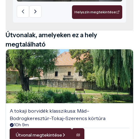
kiszolgálása, így az ingatlan tágas tereket és
magas minőségű szolgáltatásokat kínál a
Helyszín megtekintése
pihenni vágyók számára.
Útvonalak, amelyeken ez a hely
megtalálható
A tokaji borvidék klasszikusa: Mád–
Bodrogkeresztúr–Tokaj–Szerencs körtúra
10h 9m
Útvonal megtekintése