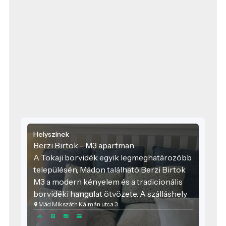
Helyszínek
Berzi Birtok - M3 apartman
A Tokaji borvidék egyik legmeghatározóbb
településén, Mádon található Berzi Birtok
M3 a modern kényelem és a tradicionális
borvidéki hangulat ötvözete. A szálláshely
Mád Mikszáth Kálmán utca 3
kialakításakor elsődleges szempont volt a
családok és baráti társaságok igényeinek