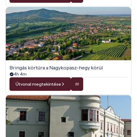
Bringás körtúra a Nagykopasz-hegy körül
4h 4m
Útvonal megtekintése