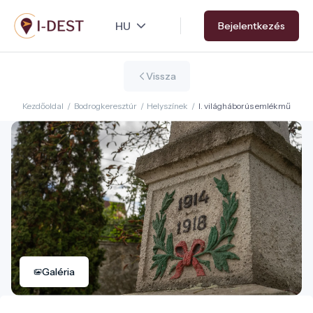
Ugrás
Bejelentkezés
a
tartalomra
Vissza
Kezdőoldal
/
Bodrogkeresztúr
/
Helyszínek
/
I. világháborús emlékmű
Galéria