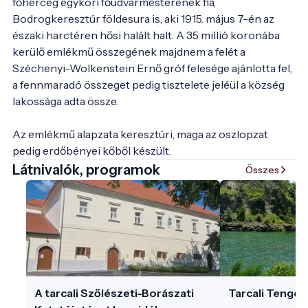
főherceg egykori főudvarmesterének fia, 
Bodrogkeresztúr földesura is, aki 1915. május 7-én az 
északi harctéren hősi halált halt. A 35 millió koronába 
kerülő emlékmű összegének majdnem a felét a 
Széchenyi-Wolkenstein Ernő gróf felesége ajánlotta fel, 
a fennmaradó összeget pedig tisztelete jeléül a község 
lakossága adta össze.

Az emlékmű alapzata keresztúri, maga az oszlopzat 
pedig erdőbényei kőből készült.
Látnivalók, programok
Összes
A tarcali Szőlészeti-Borászati
Tarcali Tenge