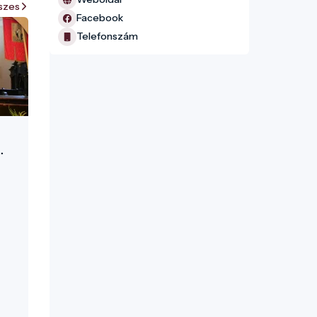
szes
Facebook
Telefonszám
zent
A
lyi
dék
ő