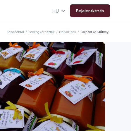
Bejelentkezés
Kezdőoldal
/
Bodrogkeresztúr
/
Helyszínek
/
Csicsörke Műhely