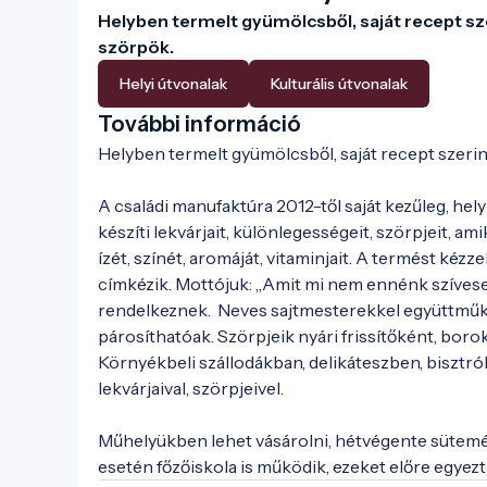
Helyben termelt gyümölcsből, saját recept sze
szörpök.
Helyi útvonalak
Kulturális útvonalak
További információ
Helyben termelt gyümölcsből, saját recept szerint
A családi manufaktúra 2012-től saját kezűleg, hely
készíti lekvárjait, különlegességeit, szörpjeit, a
ízét, színét, aromáját, vitaminjait. A termést kézz
címkézik. Mottójuk: „Amit mi nem ennénk szívesen
rendelkeznek.  Neves sajtmesterekkel együttműkö
párosíthatóak. Szörpjeik nyári frissítőként, boro
Környékbeli szállodákban, delikáteszben, bisztró
lekvárjaival, szörpjeivel.

Műhelyükben lehet vásárolni, hétvégente sütemény
esetén főzőiskola is működik, ezeket előre egyezt