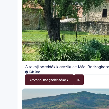
A tokaji borvidék klasszikusa: Mád–Bodrogker
10h 9m
Útvonal megtekintése