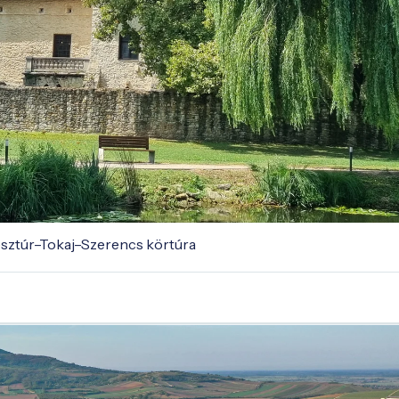
esztúr–Tokaj–Szerencs körtúra