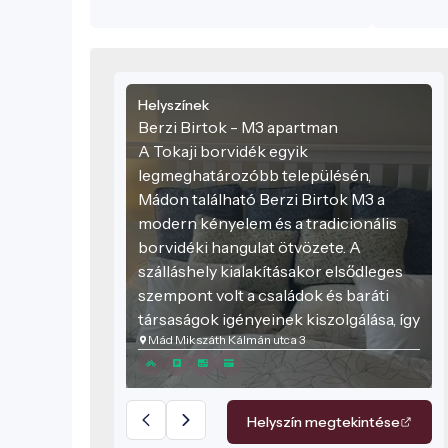
Helyszínek
Berzi Birtok - M3 apartman
A Tokaji borvidék egyik
legmeghatározóbb településén,
Mádon található Berzi Birtok M3 a
modern kényelem és a tradicionális
borvidéki hangulat ötvözete. A
szálláshely kialakításakor elsődleges
szempont volt a családok és baráti
társaságok igényeinek kiszolgálása, így
Mád Mikszáth Kálmán utca 3
az ingatlan tágas tereket és magas
minőségű szolgáltatásokat kínál a
pihenni vágyók számára.
Helyszín megtekintése