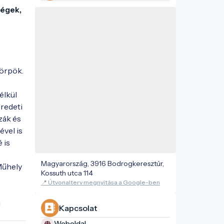
égek, 
örpök.

lkül 
redeti 
ák és 
vel is 
is 
Magyarország, 3916 Bodrogkeresztúr,
űhely 
Kossuth utca 114
📍 Útvonalterv megnyitása a Google-ben
 
Kapcsolat
Weboldal