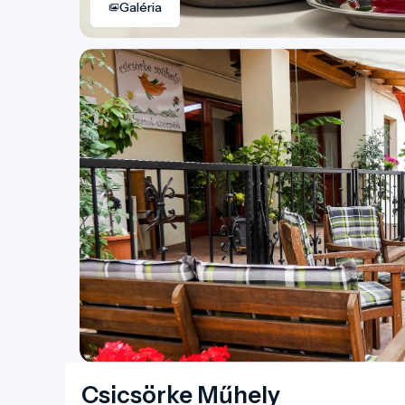
Galéria
Csicsörke Műhely