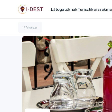
Ugrás
Látogatóknak
Turisztikai szakma
a
tartalomra
Vissza