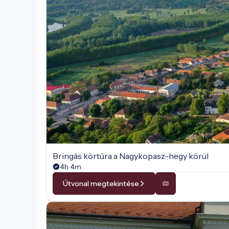
Bringás körtúra a Nagykopasz-hegy körül
4h 4m
Útvonal megtekintése