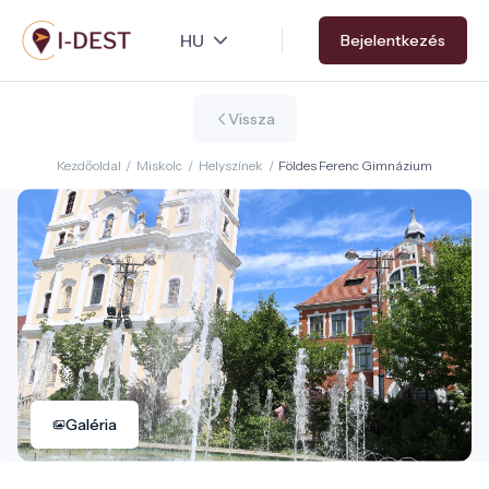
Ugrás
Bejelentkezés
a
tartalomra
Vissza
Kezdőoldal
/
Miskolc
/
Helyszínek
/
Földes Ferenc Gimnázium
Galéria