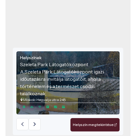
Helyszínek
Szeleta Park Látogatóközpont
A Szeleta Park Látogatóközpont igazi
időutazásra invitálja látogatóit, ahol a
történelem és a természet csodái
találkoznak.
Miskolc Hegyalja utca 245
Helyszín megtekintése