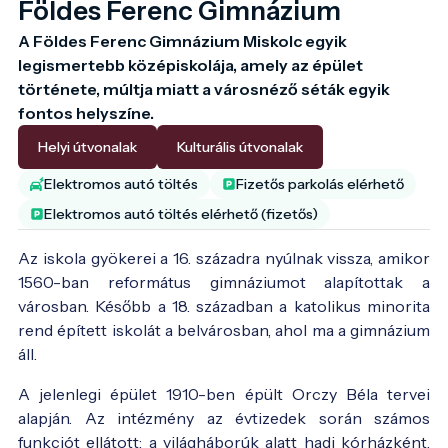
Földes Ferenc Gimnázium
A Földes Ferenc Gimnázium Miskolc egyik 
legismertebb középiskolája, amely az épület 
története, múltja miatt a városnéző séták egyik 
fontos helyszíne. 
Helyi útvonalak
Kulturális útvonalak
Elektromos autó töltés
Fizetős parkolás elérhető
Elektromos autó töltés elérhető (fizetős)
Az iskola gyökerei a 16. századra nyúlnak vissza, amikor
1560-ban református gimnáziumot alapítottak a
városban. Később a 18. században a katolikus minorita
rend épített iskolát a belvárosban, ahol ma a gimnázium
áll.
A jelenlegi épület 1910-ben épült Orczy Béla tervei
alapján. Az intézmény az évtizedek során számos
funkciót ellátott: a világháborúk alatt hadi kórházként,