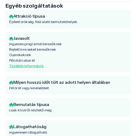
Egyéb szolgáltatások
Attrakció típusa
Épített örökség, föld alatti bemutatóhelyek
Javasolt
Ingyenes programot keresőknek
Rejtett kincseket keresőknek
Gyerekeknek
Pénztárcabarát
További információ
Milyen hosszú időt tölt az adott helyen általában
Fél órát vagy kevesebbet
Bemutatás típusa
csak kívülről nézhető meg
Látogathatóság
ingyenesen látogatható