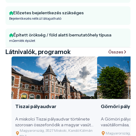
Előzetes bejelentkezés szükséges
Bejelentkezés nélkül látogatható
Épített örökség / föld alatti bemutatóhely típusa
műemlék épület
Látnivalók, programok
Összes
Tiszai pályaudvar
Gömöri pályau
A miskolci Tiszai pályaudvar története
A Gömöri pályaudv
szorosan összefonódik a magyar vasút
vasútállomása, am
fejlődésével.
szolgálja az észak
Magyarország, 3527 Miskolc, Kandó Kálmán
Magyarország, 35
tér 1