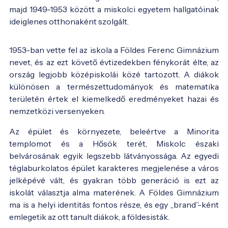
majd 1949-1953 között a miskolci egyetem hallgatóinak
ideiglenes otthonaként szolgált.
Az iskola régi képeslapon - Fotó:
abebooks.com
1953-ban vette fel az iskola a Földes Ferenc Gimnázium
nevet, és az ezt követő évtizedekben fénykorát élte, az
ország legjobb középiskolái közé tartozott. A diákok
különösen a természettudományok és matematika
területén értek el kiemelkedő eredményeket hazai és
nemzetközi versenyeken.
Az épület és környezete, beleértve a Minorita
templomot és a Hősök terét, Miskolc északi
belvárosának egyik legszebb látványossága. Az egyedi
téglaburkolatos épület karakteres megjelenése a város
jelképévé vált, és gyakran több generáció is ezt az
iskolát választja alma materének. A Földes Gimnázium
ma is a helyi identitás fontos része, és egy „brand”-ként
emlegetik az ott tanult diákok, a földesisták.
Az iskola régi képeslapon - Fotó:
bedo.hu