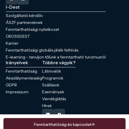
I-Dest
Szolgáltatói kérdőív
ÁSZF partnereknek
Fenntarthatósági nyilatkozat
CROSSDEST
Karrier
Fenntarthatósági globális játék felhívás
E-learning - tanuljon tőlünk a fenntartható turizmusról
Irányelvek
Többre vágyik?
Fenntarthatóság
Látnivalók
Akadálymentesség
Programok
GDPR
Szállások
Impresszum
Események
Vendéglátás
Hírek
Fenntarthatóság és kapcsolat