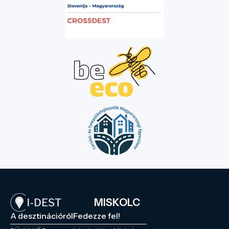
MISKOLC
A desztinációról
Fedezze fel!