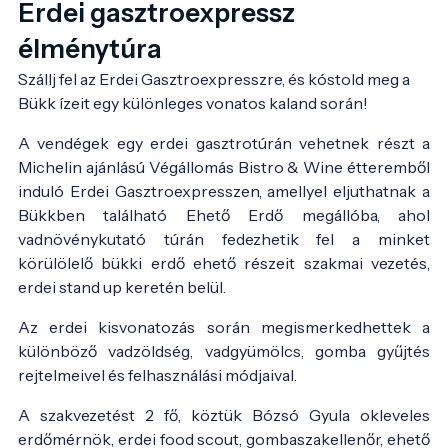
Erdei gasztroexpressz
élménytúra
Szállj fel az Erdei Gasztroexpresszre, és kóstold meg a 
Bükk ízeit egy különleges vonatos kaland során!
A vendégek egy erdei gasztrotúrán vehetnek részt a
Michelin ajánlású Végállomás Bistro & Wine étteremből
induló Erdei Gasztroexpresszen, amellyel eljuthatnak a
Bükkben található Ehető Erdő megállóba, ahol
vadnövénykutató túrán fedezhetik fel a minket
körülölelő bükki erdő ehető részeit szakmai vezetés,
erdei stand up keretén belül.
Az erdei kisvonatozás során megismerkedhettek a
különböző vadzöldség, vadgyümölcs, gomba gyűjtés
rejtelmeivel és felhasználási módjaival.
A szakvezetést 2 fő, köztük Bózsó Gyula okleveles
erdőmérnök, erdei food scout, gombaszakellenőr, ehető