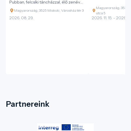
Pubban, felcsíki táncházzal, élő zenével
és változatos magyar néptáncokkal.
Magyarország, 3530 M
Magyarország, 3525 Miskolc, Városház tér 3
utca 5
2026. 08. 29.
2026. 11. 15. - 2026. 11.
Partnereink