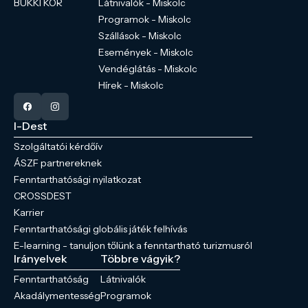
BÜKKI KÖR
Látnivalók - Miskolc
Programok - Miskolc
Szállások - Miskolc
Események - Miskolc
Vendéglátás - Miskolc
Hírek - Miskolc
I-Dest
Szolgáltatói kérdőív
ÁSZF partnereknek
Fenntarthatósági nyilatkozat
CROSSDEST
Karrier
Fenntarthatósági globális játék felhívás
E-learning - tanuljon tőlünk a fenntartható turizmusról
Irányelvek
Többre vágyik?
Fenntarthatóság
Látnivalók
Akadálymentesség
Programok