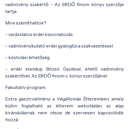
vadnövény szakértő - Az ERDŐ finom könyv szerzője
tartja.
Mire számíthattok?
- varázslatos erdei kisvonatozás
- vadnövénykutató erdei gyalogtúra szakvezetéssel
- kóstolási lehetőség
- erdei standup Bózsó Gyulával, ehető vadnövény
szakértővel, Az ERDŐ finom c. könyv szerzőjével
Fakultatív program:
Extra gasztroélmény a Végállomás Étteremben, amely
külön foglalható az étterem weboldalán, az alap
kirándulásnak nem része, de szervesen kapcsolódik
hozzá: