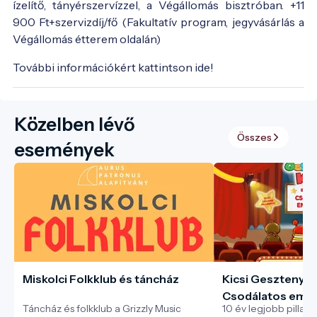
ízelítő, tányérszervízzel, a Végállomás bisztróban. +11
900 Ft+szervizdíj/fő (Fakultatív program, jegyvásárlás a
Végállomás étterem oldalán)
További információkért kattintson ide!
Közelben lévő
Összes
események
Miskolci Folkklub és táncház
Kicsi Gesztenye 
Csodálatos emlé
Táncház és folkklub a Grizzly Music
10 év legjobb pillana