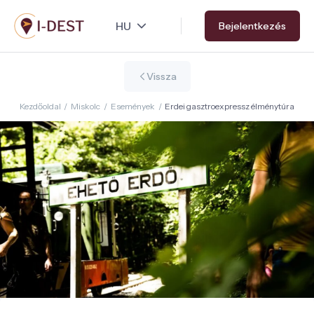
Ugrás
Bejelentkezés
a
tartalomra
Vissza
Kezdőoldal
/
Miskolc
/
Események
/
Erdei gasztroexpressz élménytúra