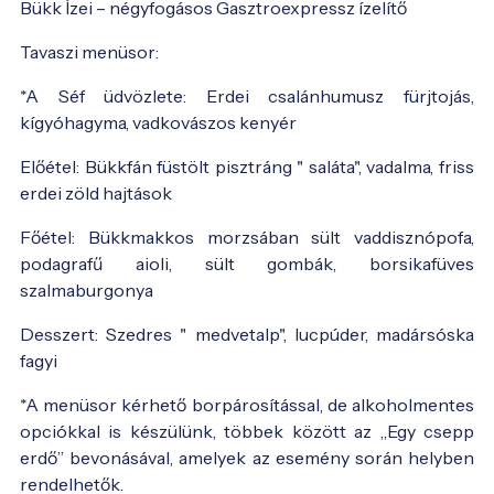
Bükk Ízei – négyfogásos Gasztroexpressz ízelítő
Tavaszi menüsor:
*A Séf üdvözlete: Erdei csalánhumusz fürjtojás,
kígyóhagyma, vadkovászos kenyér
Előétel: Bükkfán füstölt pisztráng " saláta", vadalma, friss
erdei zöld hajtások
Főétel: Bükkmakkos morzsában sült vaddisznópofa,
podagrafű aioli, sült gombák, borsikafüves
szalmaburgonya
Desszert: Szedres " medvetalp", lucpúder, madársóska
fagyi
*A menüsor kérhető borpárosítással, de alkoholmentes
opciókkal is készülünk, többek között az „Egy csepp
erdő” bevonásával, amelyek az esemény során helyben
rendelhetők.