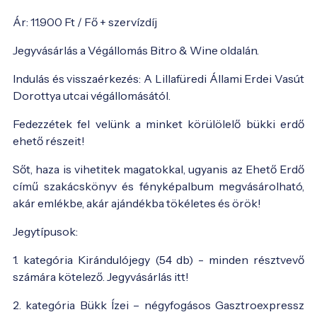
Ár: 11.900 Ft / Fő + szervízdíj
Jegyvásárlás a Végállomás Bitro & Wine oldalán.
Indulás és visszaérkezés: A Lillafüredi Állami Erdei Vasút
Dorottya utcai végállomásától.
Fedezzétek fel velünk a minket körülölelő bükki erdő
ehető részeit!
Sőt, haza is vihetitek magatokkal, ugyanis az Ehető Erdő
című szakácskönyv és fényképalbum megvásárolható,
akár emlékbe, akár ajándékba tökéletes és örök!
Jegytípusok:
1. kategória Kirándulójegy (54 db) - minden résztvevő
számára kötelező. Jegyvásárlás itt!
2. kategória Bükk Ízei – négyfogásos Gasztroexpressz