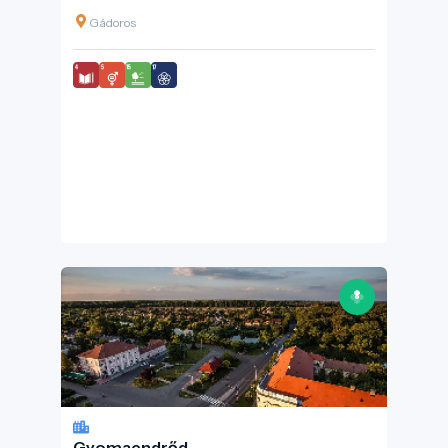
Gádoros
Gyomaendrőd